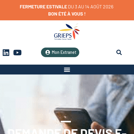
FERMETURE
ESTIVALE
D
U
3
A
U
1
4
A
O
Û
T
2
0
2
6
BON
ÉTÉ
À
VOUS
!
Mon Extranet
DEMANDE DE DEVIS E-