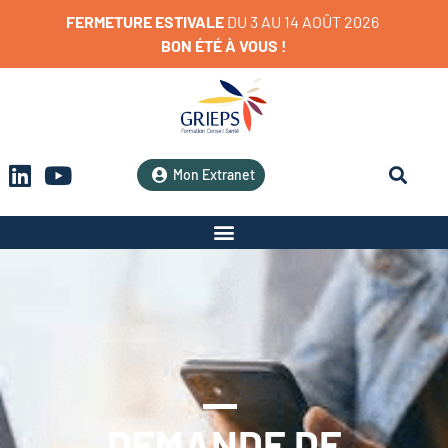
FERMETURE
ESTIVALE
D
U
3
A
U
1
4
A
O
Û
T
2
0
2
6
BON
ÉTÉ
À
VOUS
!
Mon Extranet
DEMANDE DE