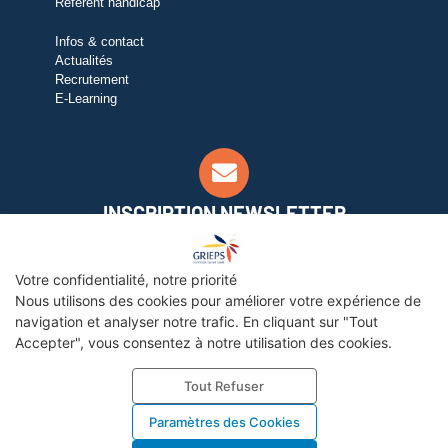
Référent handicap
Infos & contact
Actualités
Recrutement
E-Learning
INSCRIPTION NEWSLETTER
Pour suivre notre actualité, inscrivez-vous à notre
newsletter ci-contre
Votre confidentialité, notre priorité
Nous utilisons des cookies pour améliorer votre expérience de
OK
navigation et analyser notre trafic. En cliquant sur "Tout
Accepter", vous consentez à notre utilisation des cookies.
Mon compte Elearning
Tout Refuser
Paramètres des Cookies
©Copyright-2023 GRIEPS
Mentions légales
Politique de Confidentialité
Design et développement :
e-Conception