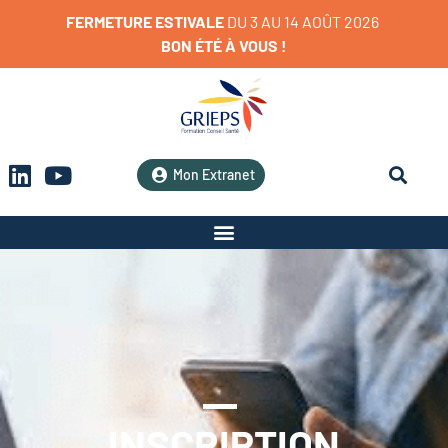
FERMETURE
ESTIVALE
D
U
3
A
U
1
4
A
O
Û
T
2
0
2
6
BON
ÉTÉ
À
VOUS
!
Mon Extranet
INSCRIPTION