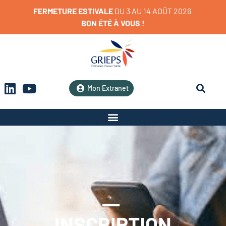
FERMETURE
ESTIVALE
D
U
3
A
U
1
4
A
O
Û
T
2
0
2
6
BON
ÉTÉ
À
VOUS
!
Mon Extranet
INSCRIPTION