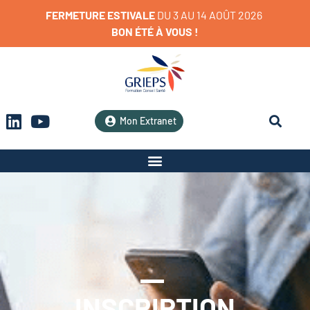
FERMETURE
ESTIVALE
D
U
3
A
U
1
4
A
O
Û
T
2
0
2
6
BON
ÉTÉ
À
VOUS
!
Mon Extranet
INSCRIPTION