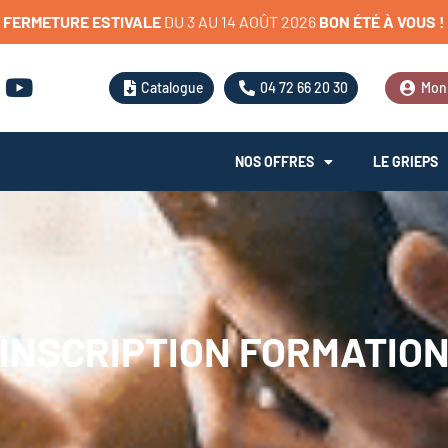
FERMETURE
ESTIVALE
D
U
3
A
U
1
4
A
O
Û
T
2
0
2
6
BON
ÉTÉ
À
VOUS
!
Catalogue
04 72 66 20 30
Mon
NOS OFFRES
LE GRIEPS
INSCRIPTION FORMATIO