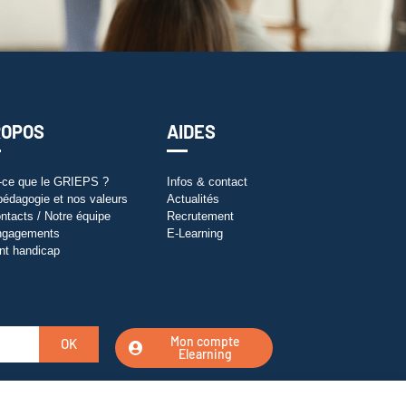
ROPOS
AIDES
-ce que le GRIEPS ?
Infos & contact
pédagogie et nos valeurs
Actualités
ntacts / Notre équipe
Recrutement
ngagements
E-Learning
nt handicap
Mon compte
OK
Elearning