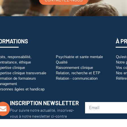
ORMATIONS
À P
oits, responsabilité,
Psychiatrie et sante mentale
Qu'est
entraitance, éthique
Qualité
Notre 
pertise clinique
Raisonnement clinique
Vos co
pertise clinique transversale
Relation, recherche et ETP
Nos e
rmation de formateurs
Relation - communication
Référe
anagement
rsonnes âgées et handicap
INSCRIPTION NEWSLETTER
Pour suivre notre actualité, inscrivez-
vous à notre newsletter ci-contre