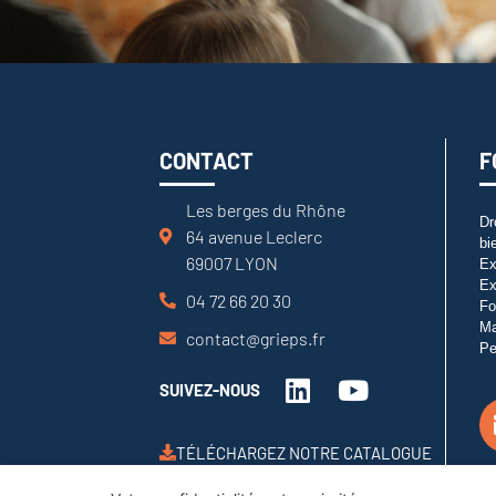
CONTACT
F
Les berges du Rhône
Dr
64 avenue Leclerc
bi
69007 LYON
Ex
Ex
04 72 66 20 30
Fo
M
contact@grieps.fr
Pe
SUIVEZ-NOUS
TÉLÉCHARGEZ NOTRE CATALOGUE