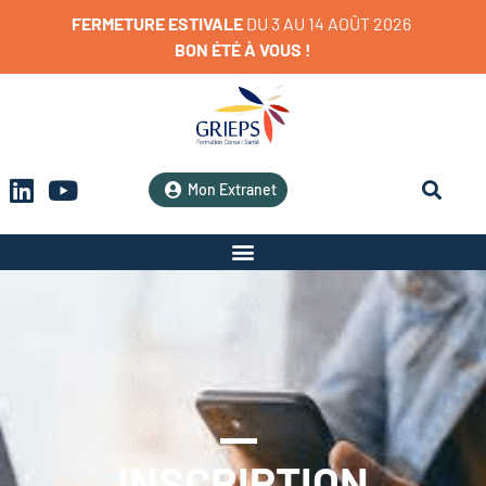
FERMETURE
ESTIVALE
D
U
3
A
U
1
4
A
O
Û
T
2
0
2
6
BON
ÉTÉ
À
VOUS
!
Mon Extranet
INSCRIPTION