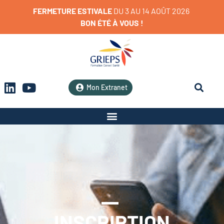
FERMETURE
ESTIVALE
D
U
3
A
U
1
4
A
O
Û
T
2
0
2
6
BON
ÉTÉ
À
VOUS
!
Mon Extranet
INSCRIPTION