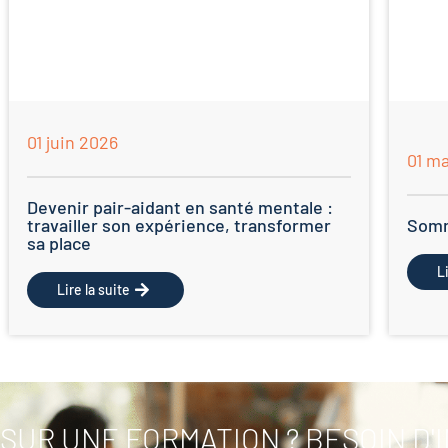
01 juin 2026
01 m
Devenir pair-aidant en santé mentale :
travailler son expérience, transformer
Somm
sa place
L
Lire la suite
SUR UNE FORMATION ? BESOIN D'