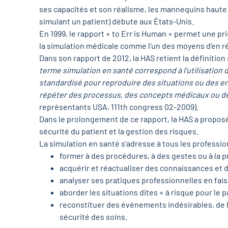
ses capacités et son réalisme, les mannequins haute fi
simulant un patient) débute aux États-Unis.
En 1999, le rapport « to Err is Human » permet une p
la simulation médicale comme l’un des moyens d’en r
Dans son rapport de 2012, la HAS retient la définition
terme simulation en santé correspond à l’utilisation 
standardisé pour reproduire des situations ou des e
répéter des processus, des concepts médicaux ou des
représentants USA, 111th congress 02-2009).
Dans le prolongement de ce rapport, la HAS a proposé 
sécurité du patient et la gestion des risques.
La simulation en santé s’adresse à tous les profession
former à des procédures, à des gestes ou à la p
acquérir et réactualiser des connaissances et
analyser ses pratiques professionnelles en fai
aborder les situations dites « à risque pour le p
reconstituer des événements indésirables, de l
sécurité des soins.