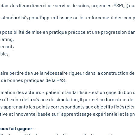
(dans les lieux d’exercice : service de soins, urgences, SSPI…) ou
nt standardisé, pour l’apprentissage ou le renforcement des com
possibilité de mise en pratique précoce et une progression dans
iefing,
renant,
able,
s faire perdre de vue la nécessaire rigueur dans la construction d
e de bonnes pratiques de la HAS.
formation des acteurs « patient standardisé » est un gage du bon 
 réflexion de la séance de simulation. Il permet au formateur de
s apprenants les points correspondants aux objectifs fixés (élé
 et innovante, basée sur l’apprentissage expérientiel et la prat
ous fait gagner :