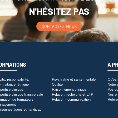
N'HÉSITEZ PAS
CONTACTEZ-NOUS
ORMATIONS
À P
oits, responsabilité,
Psychiatrie et sante mentale
Qu'est
entraitance, éthique
Qualité
Notre 
pertise clinique
Raisonnement clinique
Vos co
pertise clinique transversale
Relation, recherche et ETP
Nos e
rmation de formateurs
Relation - communication
Référe
anagement
rsonnes âgées et handicap