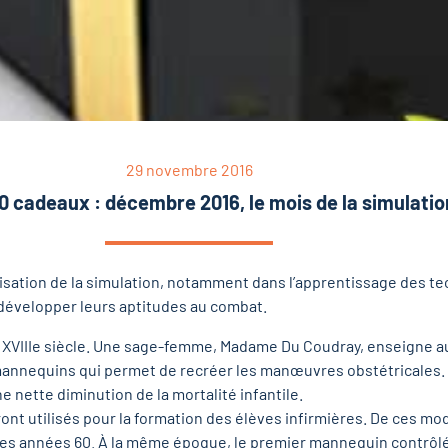
29 novembre 2016
0 cadeaux : décembre 2016, le mois de la simulatio
lisation de la simulation, notamment dans l’apprentissage des te
e développer leurs aptitudes au combat.
au XVIIIe siècle. Une sage-femme, Madame Du Coudray, enseigne 
 mannequins qui permet de recréer les manœuvres obstétricales. 
e nette diminution de la mortalité infantile.
ont utilisés pour la formation des élèves infirmières. De ces mod
es années 60. À la même époque, le premier mannequin contrôlé 