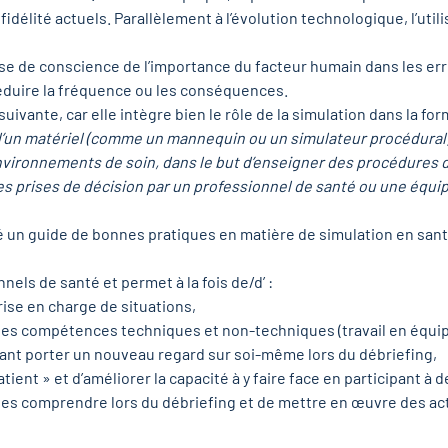
délité actuels. Parallèlement à l’évolution technologique, l’util
rise de conscience de l’importance du facteur humain dans les er
éduire la fréquence ou les conséquences.
 suivante, car elle intègre bien le rôle de la simulation dans la f
d’un matériel (comme un mannequin ou un simulateur procédural) de
nvironnements de soin, dans le but d’enseigner des procédures 
 prises de décision par un professionnel de santé ou une équi
un guide de bonnes pratiques en matière de simulation en santé s
nels de santé et permet à la fois de/d’ :
rise en charge de situations,
 des compétences techniques et non-techniques (travail en équ
sant porter un nouveau regard sur soi-même lors du débriefing,
atient » et d’améliorer la capacité à y faire face en participant à
es comprendre lors du débriefing et de mettre en œuvre des actio