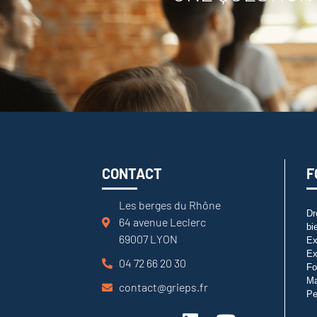
CONTACT
F
Les berges du Rhône
Dr
64 avenue Leclerc
bi
69007 LYON
Ex
Ex
04 72 66 20 30
Fo
M
contact@grieps.fr
Pe