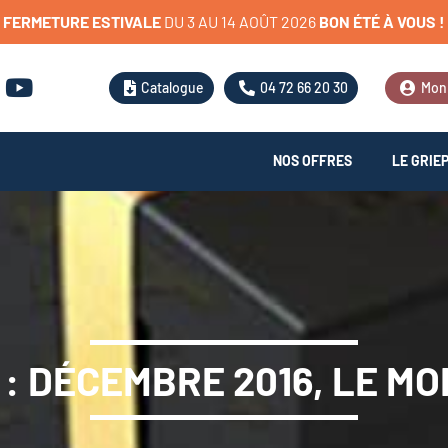
FERMETURE
ESTIVALE
D
U
3
A
U
1
4
A
O
Û
T
2
0
2
6
BON
ÉTÉ
À
VOUS
!
Catalogue
04 72 66 20 30
Mon
NOS OFFRES
LE GRIE
: DÉCEMBRE 2016, LE MO