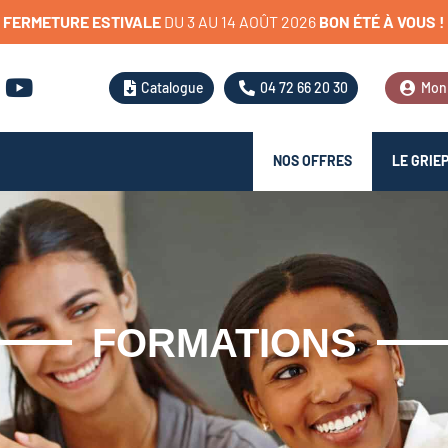
FERMETURE
ESTIVALE
D
U
3
A
U
1
4
A
O
Û
T
2
0
2
6
BON
ÉTÉ
À
VOUS
!
Catalogue
04 72 66 20 30
Mon
NOS OFFRES
LE GRIE
FORMATIONS