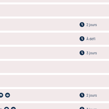
2 jours
À défi
3 jours
2 jours