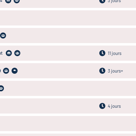
ns
3 jours
nt
11 jours
3 jours+
4 jours