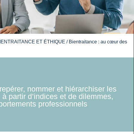
BIENTRAITANCE ET ÉTHIQUE
/ Bientraitance : au cœur des
repérer, nommer et hiérarchiser les
 à partir d’indices et de dilemmes,
mportements professionnels