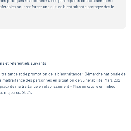
t des pratiques relationnelles. Les participants construisent ainsi
férables pour renforcer une culture bientraitante partagée dès le
s et référentiels suivants
ltraitance et de promotion de la bientraitance : Démarche nationale de
 maltraitance des personnes en situation de vulnérabilité, Mars 2021.
gnaux de maltraitance en établissement – Mise en œuvre en milieu
es majeures, 2024.