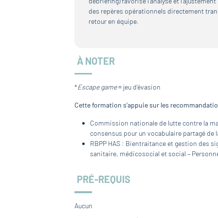
débriefing) favorise l’analyse et l’ajustemen
des repères opérationnels directement trans
retour en équipe.
À NOTER
*
Escape game
= jeu d’évasion
Cette formation s’appuie sur les recommandation
Commission nationale de lutte contre la ma
consensus pour un vocabulaire partagé de la
RBPP HAS : Bientraitance et gestion des si
sanitaire, médicosocial et social – Personn
PRÉ-REQUIS
Aucun