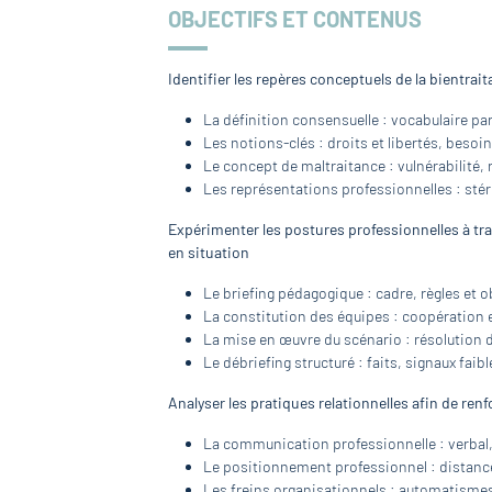
OBJECTIFS ET CONTENUS
Identifier les repères conceptuels de la bientra
La définition consensuelle : vocabulaire par
Les notions-clés : droits et libertés, beso
Le concept de maltraitance : vulnérabilité, r
Les représentations professionnelles : sté
Expérimenter les postures professionnelles à tr
en situation
Le briefing pédagogique : cadre, règles et o
La constitution des équipes : coopération 
La mise en œuvre du scénario : résolution d
Le débriefing structuré : faits, signaux faib
Analyser les pratiques relationnelles afin de re
La communication professionnelle : verbal,
Le positionnement professionnel : distance
Les freins organisationnels : automatismes