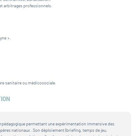
et arbitrages professionnels.
yne ».
ure sanitaire ou médicosociale.
TION
e
pédagogique permettant une expérimentation immersive des
epères nationaux . Son déploiement (briefing, temps de jeu,