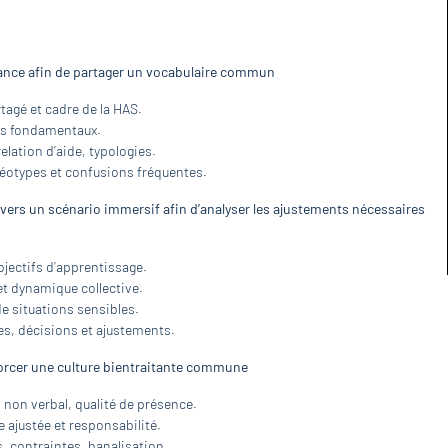
itance afin de partager un vocabulaire commun
tagé et cadre de la HAS.
ins fondamentaux.
elation d’aide, typologies.
réotypes et confusions fréquentes.
avers un scénario immersif afin d’analyser les ajustements nécessaires
bjectifs d’apprentissage.
et dynamique collective.
e situations sensibles.
les, décisions et ajustements.
nforcer une culture bientraitante commune
 non verbal, qualité de présence.
 ajustée et responsabilité.
, contraintes, banalisation.