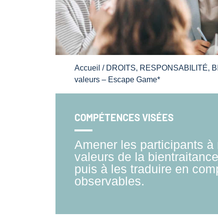
Accueil
/
DROITS, RESPONSABILITÉ, 
valeurs – Escape Game*
COMPÉTENCES VISÉES
Amener les participants à 
valeurs de la bientraitance
puis à les traduire en co
observables.