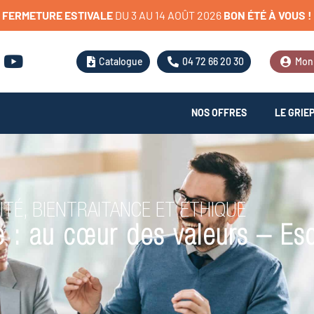
FERMETURE
ESTIVALE
D
U
3
A
U
1
4
A
O
Û
T
2
0
2
6
BON
ÉTÉ
À
VOUS
!
Catalogue
04 72 66 20 30
Mon
NOS OFFRES
LE GRIE
ITÉ, BIENTRAITANCE ET ÉTHIQUE
ce : au cœur des valeurs – E