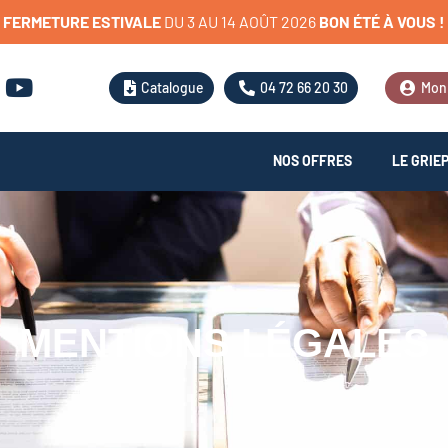
FERMETURE
ESTIVALE
D
U
3
A
U
1
4
A
O
Û
T
2
0
2
6
BON
ÉTÉ
À
VOUS
!
Catalogue
04 72 66 20 30
Mon
NOS OFFRES
LE GRIE
MENTIONS LÉGALES