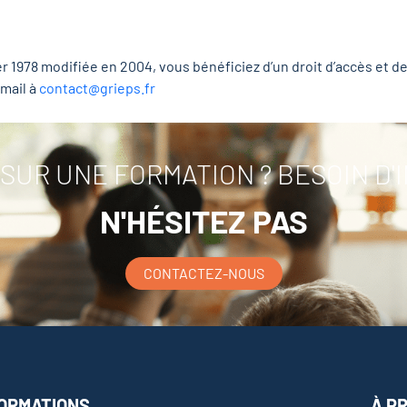
r 1978 modifiée en 2004, vous bénéficiez d’un droit d’accès et de
mail à
contact@grieps.fr
SUR UNE FORMATION ? BESOIN D'
N'HÉSITEZ PAS
CONTACTEZ-NOUS
ORMATIONS
À P