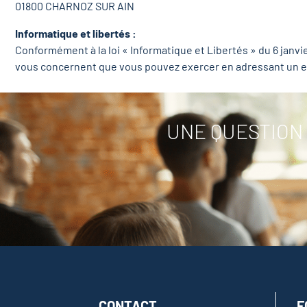
01800 CHARNOZ SUR AIN
Informatique et libertés :
Conformément à la loi « Informatique et Libertés » du 6 janvie
vous concernent que vous pouvez exercer en adressant un e
UNE QUESTION 
CONTACT
F