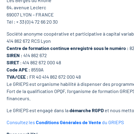
Les Berges du Rhône
64, avenue Leclerc
69007 LYON – FRANCE
Tél : + 33 (0) 4 72 66 20 30
Société anonyme coopérative et participative à capital variab
414 862 672 RCS Lyon
Centre de formation continue enregistré sous le numéro :
82
SIREN :
414 862 672
SIRET
: 414 862 672 000 48
Code APE :
8559A
TVA/CEE :
FR 40 414 862 672 000 48
Le GRIEPS est organisme habilité à dispenser des program
Fort de la qualification OPQF, l’organisme de formation GRIE
financeurs.
Le GRIEPS est engagé dans la
démarche RGPD
et nous metto
Consultez les
Conditions Générales de Vente
du GRIEPS