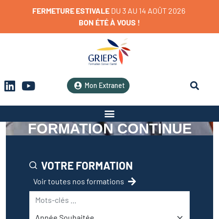
FERMETURE
ESTIVALE
D
U
3
A
U
1
4
A
O
Û
T
2
0
2
6
BON
ÉTÉ
À
VOUS
!
Mon Extranet
FORMATION CONTINUE
VOTRE FORMATION
Voir toutes nos formations