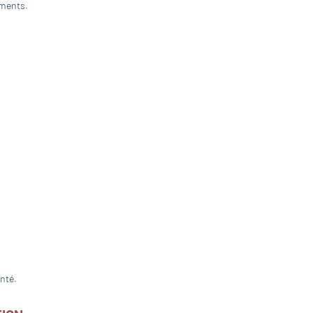
uments.
nté.