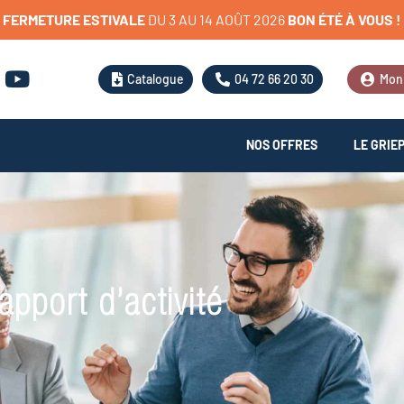
FERMETURE
ESTIVALE
D
U
3
A
U
1
4
A
O
Û
T
2
0
2
6
BON
ÉTÉ
À
VOUS
!
Catalogue
04 72 66 20 30
Mon
NOS OFFRES
LE GRIE
apport d’activité