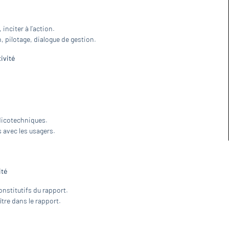
 inciter à l’action.
n, pilotage, dialogue de gestion.
ivité
dicotechniques.
s avec les usagers.
ité
nstitutifs du rapport.
ître dans le rapport.