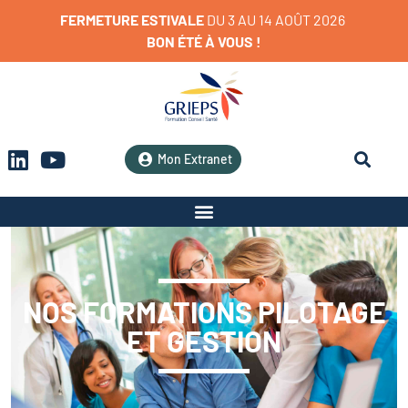
FERMETURE
ESTIVALE
D
U
3
A
U
1
4
A
O
Û
T
2
0
2
6
BON
ÉTÉ
À
VOUS
!
Mon Extranet
NOS FORMATIONS PILOTAGE
ET GESTION