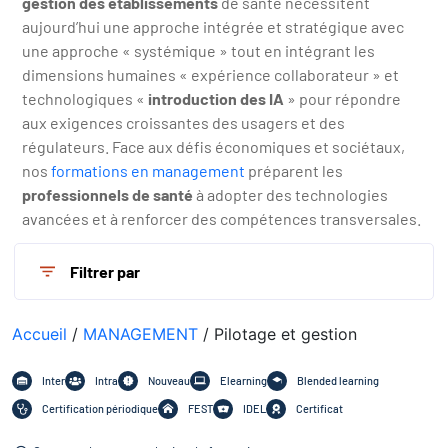
gestion des établissements
de santé nécessitent
aujourd’hui une approche intégrée et stratégique avec
une approche « systémique » tout en intégrant les
dimensions humaines « expérience collaborateur » et
technologiques «
introduction des IA
» pour répondre
aux exigences croissantes des usagers et des
régulateurs. Face aux défis économiques et sociétaux,
nos
formations en management
préparent les
professionnels de santé
à adopter des technologies
avancées et à renforcer des compétences transversales.
Filtrer par
Accueil
/
MANAGEMENT
/ Pilotage et gestion
Inter
Intra
Nouveau
Elearning
Blended learning
Certification périodique
FEST
IDEL
Certificat