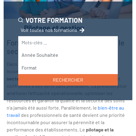
VOTRE FORMATION
Pilotage et gestion
Voir toutes nos formations
Formation pilotage et gestion dans le
secteur de la santé
Dans un
contexte BANI
(Brittle, Anxious, No linear,
Incomprehensible) et de
transformation rapide du
secteur de la santé
, les établissements de santé sont
RECHERCHER
confrontés à des défis sans précédent. La pression pour
améliorer l’efficacité opérationnelle, optimiser les
ressources et garantir la qualité et la sécurité des soins
n’a jamais été aussi forte. Parallèlement, le
bien-être au
travail
des professionnels de santé devient une priorité
incontournable pour assurer la pérennité et la
performance des établissements. Le
pilotage et la