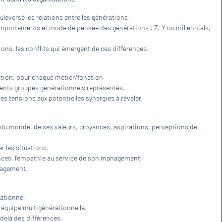
leversé les relations entre les générations.
mportements et mode de pensée des générations : Z, Y ou millennials,
ons, les conﬂits qui émergent de ces différences.
tion, pour chaque métier/fonction.
férents groupes générationnels représentés.
des tensions aux potentielles synergies à révéler.
 du monde, de ses valeurs, croyances, aspirations, perceptions de
r les situations.
ences, l’empathie au service de son management.
nagement.
ationnel.
équipe multigénérationnelle.
delà des différences.