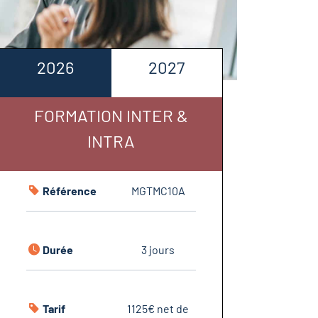
2026
2027
FORMATION INTER &
INTRA
Référence
MGTMC10A
Durée
3 jours
Tarif
1125€ net de