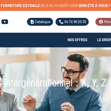
FERMETURE
ESTIVALE
D
U
3
A
U
1
4
A
O
Û
T
2
0
2
6
BON
ÉTÉ
À
VOUS
!
Catalogue
04 72 66 20 30
Mon
NOS OFFRES
LE GRIE
ntergénérationnel : X, Y, Z 