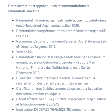
Cette formation s’appuie sur les recommandations et
référentiels suivants
Référentielinfirmièreorganisatricedel’accueil.SociétéFrança
isedeMédecined’Urgenceréactualisé,2020.
RéférentieldecompétenceInfirmierenmédecined’urgenceSF
MU,2008.
Recommandationsformaliséesd’experts.SociétéFrançaised
eMédecined’Urgence,2013.
Version1.2.
RéférentielsdelaSociétéFrançaisedeMédecined’Urgence.Po
urunpactederefondationdesurgences – Rapport Plan
National. Ministère des Solidarités et de la Santé –
Décembre 2019.
Guide DGOS 2024 précisant le rôle IOA concernant la
réorientation des patients à partir des urgences.
Certification des établissements de santé pour la qualité
des soins. Version en vigueur.
Décret n°2024-541 du 14 juin 2024 concernant l’organisation
et le fonctionnement du SAS
Instruction DGOS/AS3/RH5/2025/162 concernant les