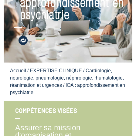
approfondissement en
psychiatrie
Accueil
/
EXPERTISE CLINIQUE
/
Cardiologie,
neurologie, pneumologie, néphrologie, rhumatologie,
réanimation et urgences
/ IOA : approfondissement en
psychiatrie
COMPÉTENCES VISÉES
Assurer sa mission
d'organisation et