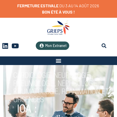
FERMETURE
ESTIVALE
D
U
3
A
U
1
4
A
O
Û
T
2
0
2
6
BON
ÉTÉ
À
VOUS
!
Mon Extranet
CARDIOLOGIE, NEUROLOGIE,
PNEUMOLOGIE, NÉPHROLOGIE,
RHUMATOLOGIE, RÉANIMATION ET
URGENCES
IOA :