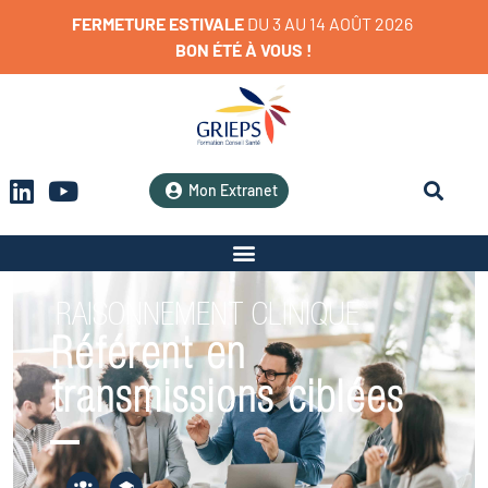
FERMETURE
ESTIVALE
D
U
3
A
U
1
4
A
O
Û
T
2
0
2
6
BON
ÉTÉ
À
VOUS
!
Mon Extranet
RAISONNEMENT CLINIQUE
Référent en
transmissions ciblées