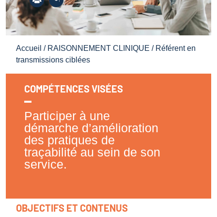
Accueil
/
RAISONNEMENT CLINIQUE
/ Référent en
transmissions ciblées
COMPÉTENCES VISÉES
Participer à une
démarche d’amélioration
des pratiques de
traçabilité au sein de son
service.
OBJECTIFS ET CONTENUS