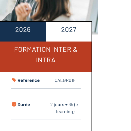
2026
2027
FORMATION INTER &
INTRA
Référence
QALGR01F
Durée
2 jours + 6h (e-
learning)