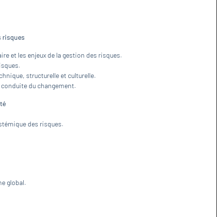
s risques
aire et les enjeux de la gestion des risques.
risques.
nique, structurelle et culturelle.
et conduite du changement.
nté
ystémique des risques.
me global.