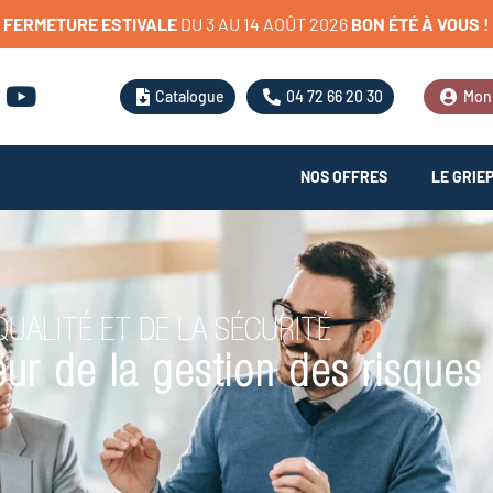
FERMETURE
ESTIVALE
D
U
3
A
U
1
4
A
O
Û
T
2
0
2
6
BON
ÉTÉ
À
VOUS
!
Catalogue
04 72 66 20 30
Mon
NOS OFFRES
LE GRIE
UALITÉ ET DE LA SÉCURITÉ
r de la gestion des risques 