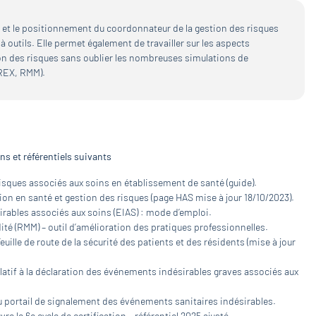
n et le positionnement du coordonnateur de la gestion des risques
à outils. Elle permet également de travailler sur les aspects
stion des risques sans oublier les nombreuses simulations de
REX, RMM).
s et référentiels suivants
risques associés aux soins en établissement de santé (guide).
on en santé et gestion des risques (page HAS mise à jour 18/10/2023).
irables associés aux soins (EIAS) : mode d’emploi.
ité (RMM) – outil d’amélioration des pratiques professionnelles.
uille de route de la sécurité des patients et des résidents (mise à jour
latif à la déclaration des événements indésirables graves associés aux
 au portail de signalement des événements sanitaires indésirables.
re le 6e cycle de certification – référentiel 2025 ajusté.