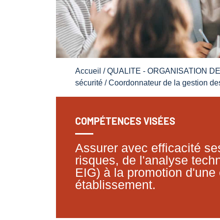
Accueil
/
QUALITE - ORGANISATION D
sécurité
/ Coordonnateur de la gestion de
COMPÉTENCES VISÉES
Assurer avec efficacité s
risques, de l'analyse tech
EIG) à la promotion d'une 
établissement.