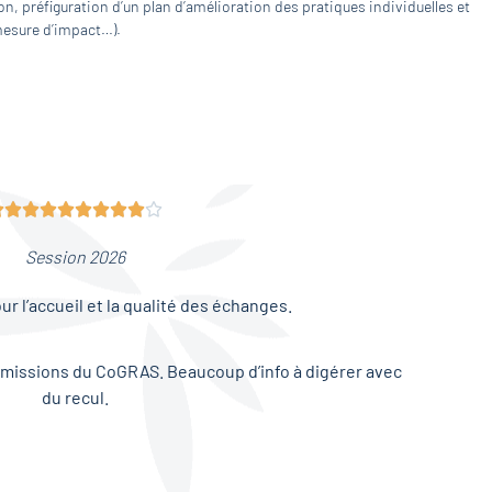
n, préfiguration d’un plan d’amélioration des pratiques individuelles et
 mesure d’impact…).










Session 2026
r l’accueil et la qualité des échanges.
s missions du CoGRAS. Beaucoup d’info à digérer avec
du recul.