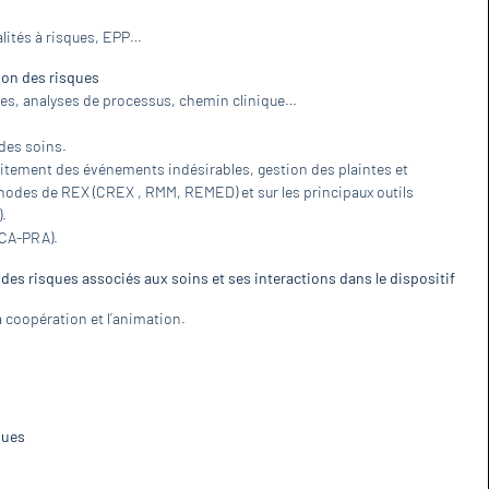
alités à risques, EPP…
ion des risques
ues, analyses de processus, chemin clinique…
 des soins.
aitement des événements indésirables, gestion des plaintes et
thodes de REX (CREX , RMM, REMED) et sur les principaux outils
.
PCA-PRA).
 des risques associés aux soins et ses interactions dans le dispositif
la coopération et l’animation.
ques