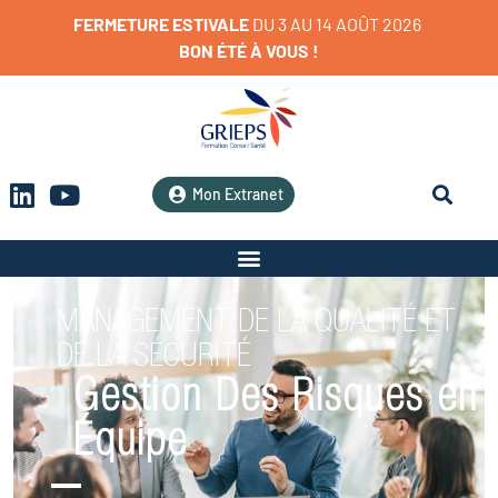
FERMETURE
ESTIVALE
D
U
3
A
U
1
4
A
O
Û
T
2
0
2
6
BON
ÉTÉ
À
VOUS
!
Mon Extranet
MANAGEMENT DE LA QUALITÉ ET
DE LA SÉCURITÉ
Gestion Des Risques en
Équipe