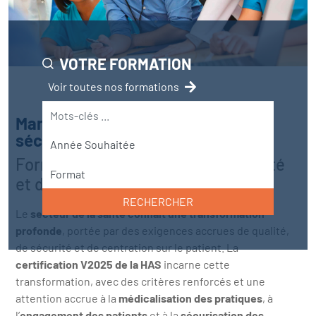
VOTRE FORMATION
Voir toutes nos formations
Management de la qualité et de la
sécurité
Formation management de la qualité
et de la sécurité des soins
RECHERCHER
Le
secteur de la santé connaît une transformation
profonde
, portée par des exigences accrues de qualité,
de sécurité et de centration sur le patient. La
certification V2025 de la HAS
incarne cette
transformation, avec des critères renforcés et une
attention accrue à la
médicalisation des pratiques
, à
l’
engagement des patients
et à la
sécurisation des