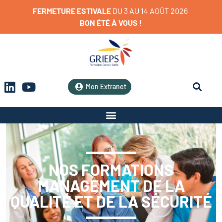
FERMETURE
ESTIVALE
D
U
3
A
U
1
4
A
O
Û
T
2
0
2
6
BON
ÉTÉ
À
VOUS
!
Mon Extranet
NOS FORMATIONS
MANAGEMENT DE LA
QUALITÉ ET DE LA SÉCURITÉ