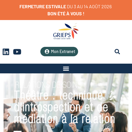
FERMETURE
ESTIVALE
D
U
3
A
U
1
4
A
O
Û
T
2
0
2
6
BON
ÉTÉ
À
VOUS
!
Mon Extranet
RELATIONS DE SOINS
Théâtre : technique
d’introspection et de
médiation à la relation