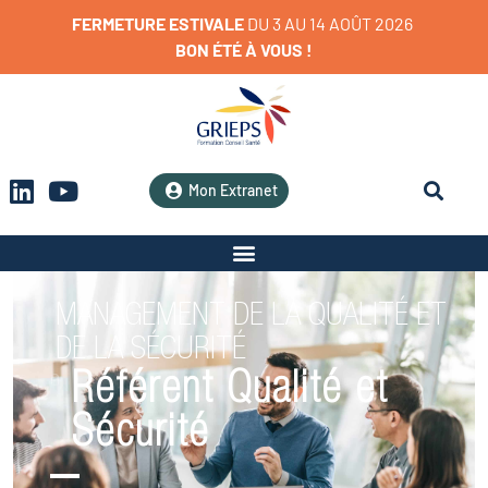
FERMETURE
ESTIVALE
D
U
3
A
U
1
4
A
O
Û
T
2
0
2
6
BON
ÉTÉ
À
VOUS
!
Mon Extranet
MANAGEMENT DE LA QUALITÉ ET
DE LA SÉCURITÉ
Référent Qualité et
Sécurité