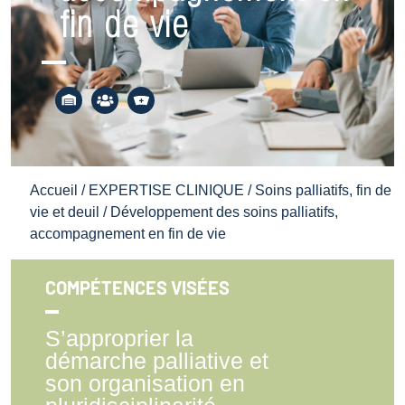
fin de vie
Accueil
/
EXPERTISE CLINIQUE
/
Soins palliatifs, fin de
vie et deuil
/ Développement des soins palliatifs,
accompagnement en fin de vie
COMPÉTENCES VISÉES
S’approprier la
démarche palliative et
son organisation en