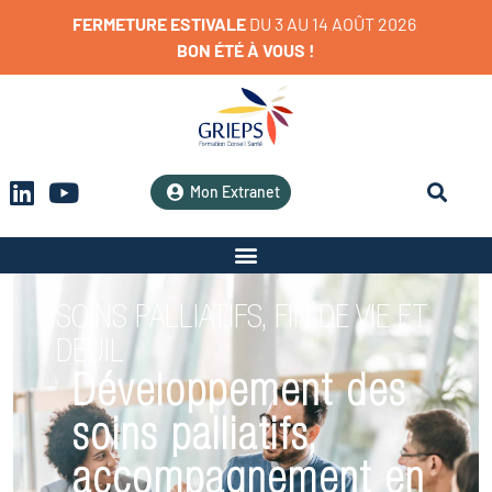
FERMETURE
ESTIVALE
D
U
3
A
U
1
4
A
O
Û
T
2
0
2
6
BON
ÉTÉ
À
VOUS
!
Mon Extranet
SOINS PALLIATIFS, FIN DE VIE ET
DEUIL
Développement des
soins palliatifs,
accompagnement en