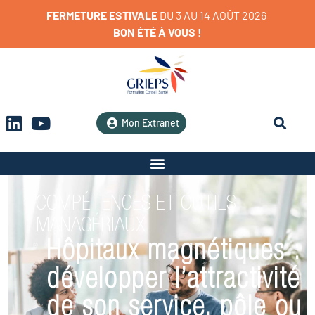
FERMETURE
ESTIVALE
D
U
3
A
U
1
4
A
O
Û
T
2
0
2
6
BON
ÉTÉ
À
VOUS
!
Mon Extranet
COMPÉTENCES ET OUTILS
MANAGÉRIAUX
Hôpitaux magnétiques :
développer l’attractivité
de son service, pôle ou