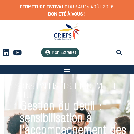
FERMETURE
ESTIVALE
D
U
3
A
U
1
4
A
O
Û
T
2
0
2
6
BON
ÉTÉ
À
VOUS
!
Mon Extranet
SOINS PALLIATIFS, FIN DE VIE ET
DEUIL
Gestion du deuil :
sensibilisation à
l’accompagnement des