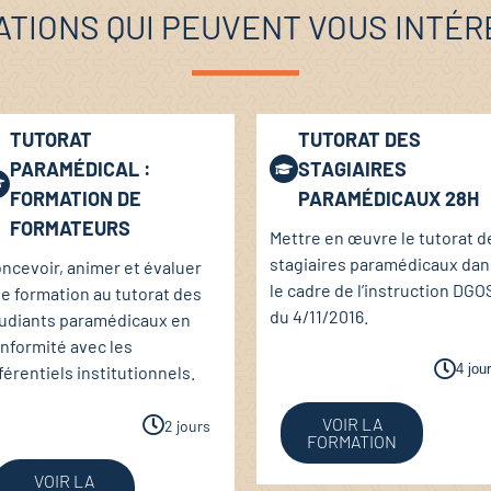
TIONS QUI PEUVENT VOUS INTÉ
TUTORAT
TUTORAT DES
PARAMÉDICAL :
STAGIAIRES
FORMATION DE
PARAMÉDICAUX 28H
FORMATEURS
Mettre en œuvre le tutorat d
stagiaires paramédicaux dan
ncevoir, animer et évaluer
le cadre de l’instruction DGO
e formation au tutorat des
du 4/11/2016.
udiants paramédicaux en
nformité avec les
4 jou
férentiels institutionnels.
VOIR LA
2 jours
FORMATION
VOIR LA