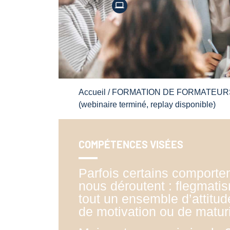
Accueil
/
FORMATION DE FORMATEUR
(webinaire terminé, replay disponible)
COMPÉTENCES VISÉES
Parfois certains comporte
nous déroutent : flegmati
tout un ensemble d’attit
de motivation ou de matu