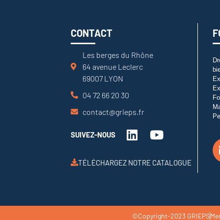
CONTACT
F
Les berges du Rhône
Dr
64 avenue Leclerc
bi
69007 LYON
Ex
Ex
04 72 66 20 30
Fo
M
contact@grieps.fr
Pe
SUIVEZ-NOUS
TÉLÉCHARGEZ NOTRE CATALOGUE
©Copyright-2023 GRIEPS
Men