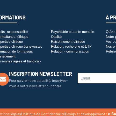
ORMATIONS
À P
oits, responsabilité,
Psychiatrie et sante mentale
Qu'est
entraitance, éthique
Qualité
Notre 
pertise clinique
Raisonnement clinique
Vos co
pertise clinique transversale
Relation, recherche et ETP
Nos e
rmation de formateurs
Relation - communication
Référe
anagement
rsonnes âgées et handicap
INSCRIPTION NEWSLETTER
Pour suivre notre actualité, inscrivez-
vous à notre newsletter ci-contre
tions légales
Politique de Confidentialité
Design et développement :
e-Co