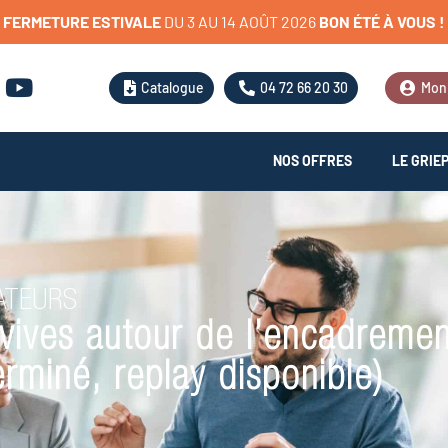
FERMETURE
ESTIVALE
D
U
3
A
U
1
4
A
O
Û
T
2
0
2
6
BON
ÉTÉ
À
VOUS
!
Catalogue
04 72 66 20 30
Mon
NOS OFFRES
LE GRIE
ATEURS
vives autour de l’encadremen
erminé, replay disponible)