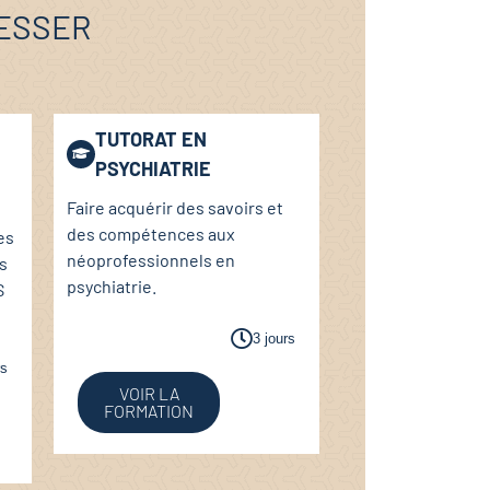
RESSER
TUTORAT EN
PSYCHIATRIE
Faire acquérir des savoirs et
des compétences aux
es
néoprofessionnels en
s
psychiatrie.
S
3 jours
rs
VOIR LA
FORMATION