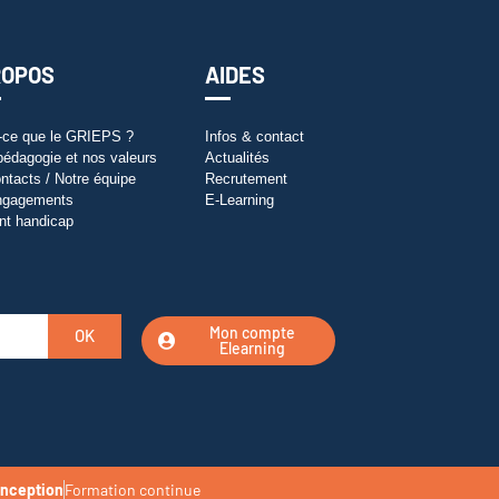
ROPOS
AIDES
-ce que le GRIEPS ?
Infos & contact
pédagogie et nos valeurs
Actualités
ntacts / Notre équipe
Recrutement
ngagements
E-Learning
nt handicap
Mon compte
OK
Elearning
nception
Formation continue