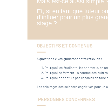
Mais est-ce aussi simple 
Et, si en tant que tuteur ou
d’influer pour un plus gr
stage ?
OBJECTIFS ET CONTENUS
3 questions vives guideront notre réflexion :
Pourquoi les étudiants, les apprentis, en s
Pourquoi se ferment-ils comme des huitres 
Pourquoi ne sont-ils pas capables de faire p
Les éclairages des sciences cognitives pour un
PERSONNES CONCERNÉES