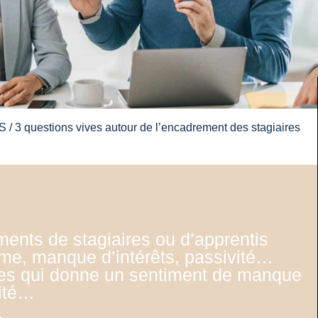
S
/ 3 questions vives autour de l’encadrement des stagiaires
ments de stagiaires ou d’apprentis
sme, manque d’intérêts, passivité…
udes qui donne un sentiment de manque
rité…