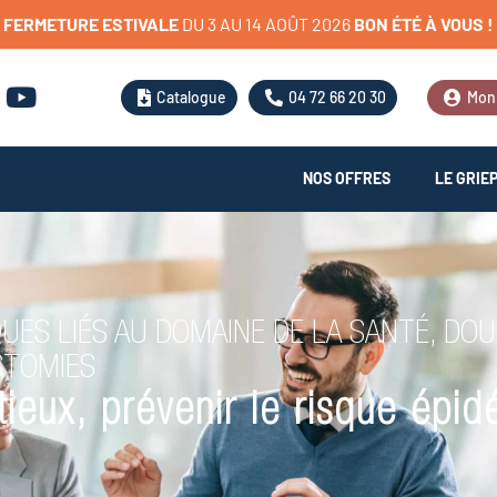
FERMETURE
ESTIVALE
D
U
3
A
U
1
4
A
O
Û
T
2
0
2
6
BON
ÉTÉ
À
VOUS
!
Catalogue
04 72 66 20 30
Mon
NOS OFFRES
LE GRIE
UES LIÉS AU DOMAINE DE LA SANTÉ, DO
STOMIES
tieux, prévenir le risque épi