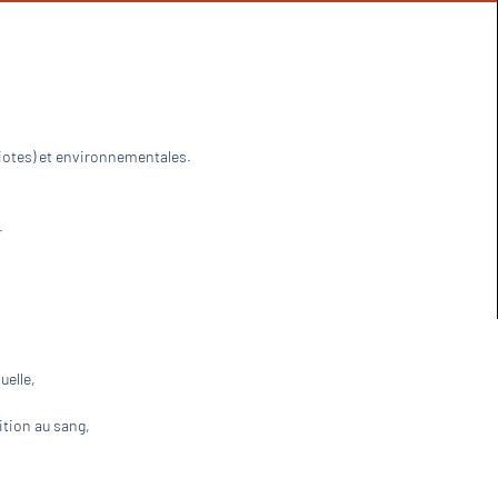
otes) et environnementales.
.
uelle,
ition au sang,