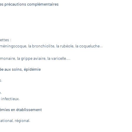
 des précautions complémentaires
ettes :
e méningocoque, la bronchiolite, la rubéole, la coqueluche…
monaire, la grippe aviaire, la varicelle….
ée aux soins, épidémie
s.
.
 infectieux.
idémies en établissement
ational, régional.