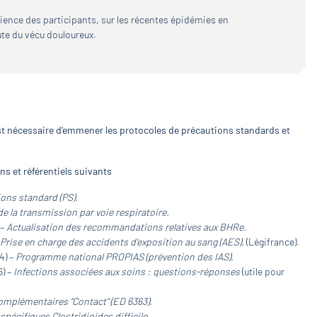
rience des participants, sur les récentes épidémies en
ute du vécu douloureux.
est nécessaire d’emmener les protocoles de précautions standards et
s et référentiels suivants
ions standard (PS).
e la transmission par voie respiratoire.
 –
Actualisation des recommandations relatives aux BHRe.
–
Prise en charge des accidents d’exposition au sang (AES).
(Légifrance).
4) –
Programme national PROPIAS (prévention des IAS).
6) –
Infections associées aux soins : questions-réponses
(utile pour
omplémentaires “Contact” (ED 6363).
spécifiques Clostridioides difficile.