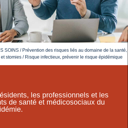
ES SOINS
/
Prévention des risques liés au domaine de la santé,
 et stomies
/ Risque infectieux, prévenir le risque épidémique
résidents, les professionnels et les
nts de santé et médicosociaux du
pidémie.