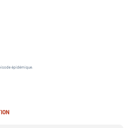
épisode épidémique.
TION