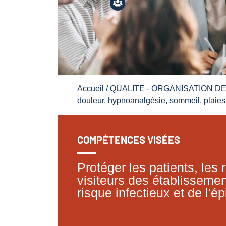
Accueil
/
QUALITE - ORGANISATION D
douleur, hypnoanalgésie, sommeil, plaies
COMPÉTENCES VISÉES
Protéger les patients, les 
visiteurs des établisseme
risque infectieux et de l'é