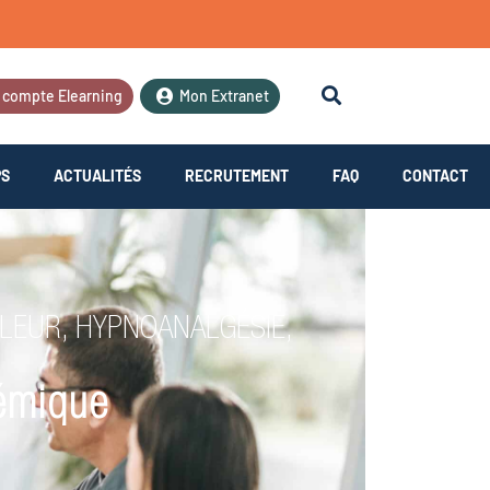
 compte Elearning
Mon Extranet
PS
ACTUALITÉS
RECRUTEMENT
FAQ
CONTACT
ULEUR, HYPNOANALGÉSIE,
démique