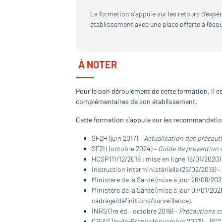
La formation s’appuie sur les retours d’expé
établissement avec une place offerte à l’éco
À NOTER
Pour le bon déroulement de cette formation, il 
complémentaires de son établissement.
Cette formation s’appuie sur les recommandation
SF2H (juin 2017) –
Actualisation des précaut
SF2H (octobre 2024) –
Guide de prévention d
HCSP (11/12/2019 ; mise en ligne 16/01/2020)
Instruction interministérielle (25/02/2019) 
Ministère de la Santé (mise à jour 26/08/202
Ministère de la Santé (mise à jour 07/01/202
cadrage/définitions/surveillance).
INRS (1re éd., octobre 2019) –
Précautions c
CPIAS Île-de-France (novembre 2023) –
PCC 