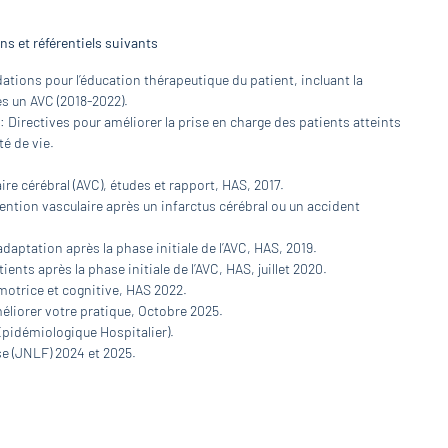
s et référentiels suivants
tions pour l’éducation thérapeutique du patient, incluant la
ès un AVC (2018-2022).
: Directives pour améliorer la prise en charge des patients atteints
té de vie.
aire cérébral (AVC), études et rapport, HAS, 2017.
tion vasculaire après un infarctus cérébral ou un accident
aptation après la phase initiale de l’AVC, HAS, 2019.
nts après la phase initiale de l’AVC, HAS, juillet 2020.
motrice et cognitive, HAS 2022.
méliorer votre pratique, Octobre 2025.
Epidémiologique Hospitalier).
e (JNLF) 2024 et 2025.