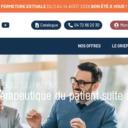
FERMETURE
ESTIVALE
D
U
3
A
U
1
4
A
O
Û
T
2
0
2
6
BON
ÉTÉ
À
VOUS
!
Catalogue
04 72 66 20 30
Mon
NOS OFFRES
LE GRIE
TIQUE DU PATIENT
érapeutique du patient suite