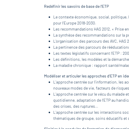
Redéfinir les savoirs de base de l’ETP
Le contexte économique, social, politique, l
pour l’Europe 2018-2030.
Les recommandations HAS 2012, « Prise en
La synthèse des recommandations sur la pré
L’organisation des parcours des AVC, HAS 2
La pertinence des parcours de rééducation
Les textes législatifs concernant l’ETP : 200
Les définitions, les modèles et la démarche
La maladie chronique : rapport santé/mala
Modéliser et articuler les approches d’ETP en ide
L’approche centrée sur l’information, les ac
nouveaux modes de vie, facteurs de risques
L’approche centrée sur le vécu du malade et s
quotidienne, adaptation de l’ETP au handicap
des crises, des ruptures…
L’approche centrée sur les interactions social
thématiques de groupe, soins éducatifs et 
S’initier à la conduite de l’entretien de diagnost