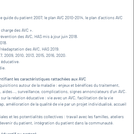
e guide du patient 2007, le plan AVC 2010-2014, le plan d’actions AVC
 charge des AVC ».
vention des AVC, HAS mis à jour juin 2018.
018.
/réadaptation des AVC, HAS 2019.
7, 2009, 2010, 2013, 2015, 2016, 2020.
 éducative.
die.
ntifiant les caractéristiques rattachées aux AVC
quisitions autour de la maladie : enjeux et bénéfices du traitement,
, aides…, surveillance, complications, signes annonciateurs d’un AVC.
ur la relation éducative : vie avec un AVC, facilitation de la vie
, amélioration de la qualité de vie par un projet individualisé, accueil
es et les potentialités collectives : travail avec les familles, ateliers
devenir du patient, intégration du patient dans la communauté.
ic éducatif ou partagé