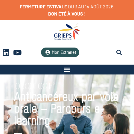
FERMETURE
ESTIVALE
D
U
3
A
U
1
4
A
O
Û
T
2
0
2
6
BON
ÉTÉ
À
VOUS
!
Mon Extranet
ONCOLOGIE
Anticancéreux par voie
orale – Parcours e-
learning