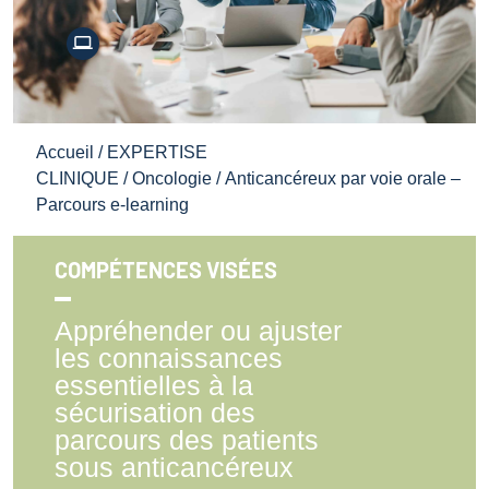
Accueil
/
EXPERTISE
CLINIQUE
/
Oncologie
/ Anticancéreux par voie orale –
Parcours e-learning
COMPÉTENCES VISÉES
Appréhender ou ajuster
les connaissances
essentielles à la
sécurisation des
parcours des patients
sous anticancéreux