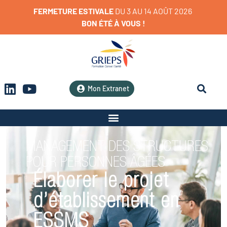
FERMETURE
ESTIVALE
D
U
3
A
U
1
4
A
O
Û
T
2
0
2
6
BON
ÉTÉ
À
VOUS
!
Mon Extranet
MANAGEMENT DES STRUCTURES
POUR PERSONNES ÂGÉES
Élaborer le projet
d’établissement en
ESSMS