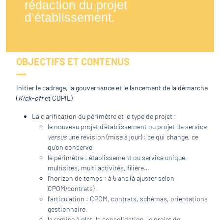
rédaction du projet
d’établissement.
OBJECTIFS ET CONTENUS
Initier le cadrage, la gouvernance et le lancement de la démarche
(
Kick-off
et COPIL)
La clarification du périmètre et le type de projet :
le nouveau projet d’établissement ou projet de service
versus
une révision (mise à jour) : ce qui change, ce
qu’on conserve,
le périmètre : établissement ou service unique,
multisites, multi activités, filière…
l’horizon de temps : à 5 ans (à ajuster selon
CPOM/contrats),
l’articulation : CPOM, contrats, schémas, orientations
gestionnaire,
la remise à plat, la consolidation, le projet de