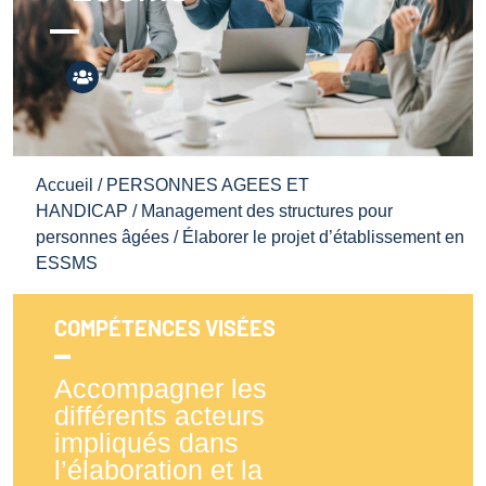
Accueil
/
PERSONNES AGEES ET
HANDICAP
/
Management des structures pour
personnes âgées
/ Élaborer le projet d’établissement en
ESSMS
COMPÉTENCES VISÉES
Accompagner les
différents acteurs
impliqués dans
l’élaboration et la