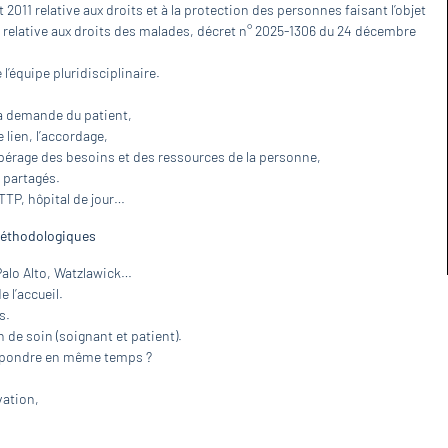
llet 2011 relative aux droits et à la protection des personnes faisant l’objet
2 relative aux droits des malades, décret n° 2025-1306 du 24 décembre
 l’équipe pluridisciplinaire.
 la demande du patient,
 lien, l’accordage,
 repérage des besoins et des ressources de la personne,
s partagés.
ATTP, hôpital de jour…
méthodologiques
 Palo Alto, Watzlawick…
 l’accueil.
s.
de soin (soignant et patient).
répondre en même temps ?
vation,