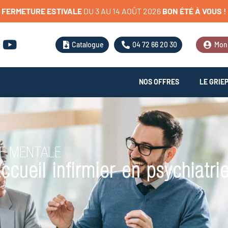
FERMETURE
ESTIVALE
D
U
3
A
U
1
4
A
O
Û
T
2
0
2
6
BON
ÉTÉ
À
VOUS
!
Catalogue
04 72 66 20 30
Mon
NOS OFFRES
LE GRIE
TE MENTALE
ccueil infirmier en psychiatri