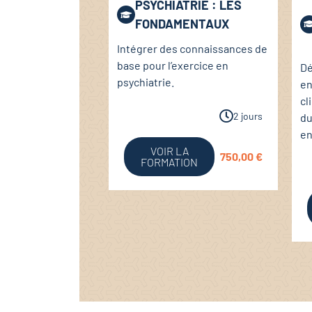
PSYCHIATRIE : LES
FONDAMENTAUX
Intégrer des connaissances de
base pour l’exercice en
Dé
psychiatrie.
en
cl
2 jours
du
en
VOIR LA
750,00
€
FORMATION