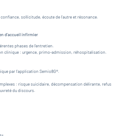
confiance, sollicitude, écoute de l’autre et résonance.
n d’accueil infirmier
férentes phases de l’entretien.
ion clinique : urgence, primo-admission, réhospitalisation.
gique par l’application Semio8G®.
complexes : risque suicidaire, décompensation délirante, refus
auvreté du discours.
ts.