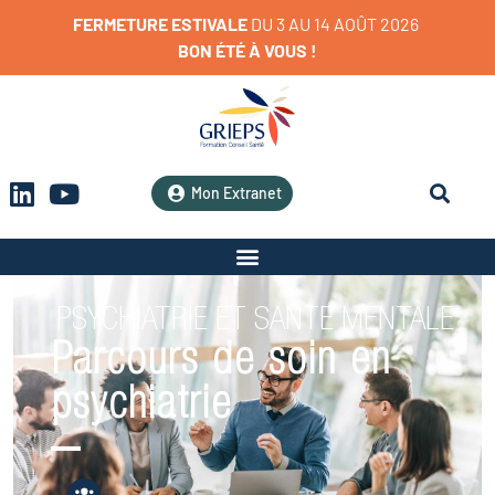
FERMETURE
ESTIVALE
D
U
3
A
U
1
4
A
O
Û
T
2
0
2
6
BON
ÉTÉ
À
VOUS
!
Mon Extranet
PSYCHIATRIE ET SANTE MENTALE
Parcours de soin en
psychiatrie