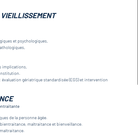
 VIEILLISSEMENT
giques et psychologiques,
pathologiques,
s implications,
institution.
 évaluation gériatrique standardisée (EGS) et intervention
ANCE
ntraitante
ques de la personne âgée.
ientraitance, maltraitance et bienveillance.
 maltraitance.