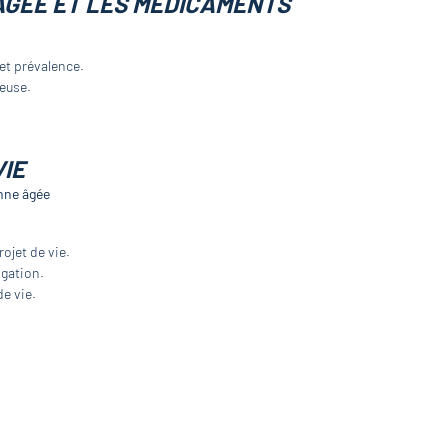
ÂGÉE ET LES MÉDICAMENTS
et prévalence.
teuse.
VIE
onne âgée
.
ojet de vie.
igation.
e vie.