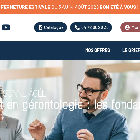
FERMETURE
ESTIVALE
D
U
3
A
U
1
4
A
O
Û
T
2
0
2
6
BON
ÉTÉ
À
VOUS
!
Catalogue
04 72 66 20 30
Mon
NOS OFFRES
LE GRIE
ERSONNE ÂGÉE
t en gérontologie : les fond