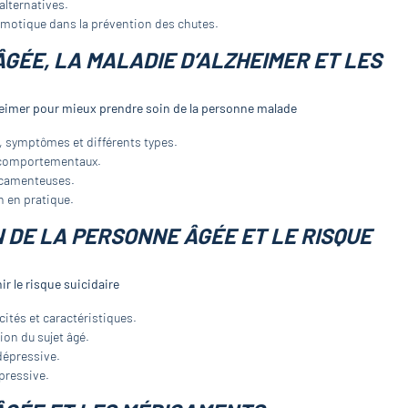
alternatives.
motique dans la prévention des chutes.
ÂGÉE, LA MALADIE D’ALZHEIMER ET LES
heimer pour mieux prendre soin de la personne malade
n, symptômes et différents types.
t comportementaux.
icamenteuses.
 en pratique.
N DE LA PERSONNE ÂGÉE ET LE RISQUE
r le risque suicidaire
cités et caractéristiques.
ion du sujet âgé.
dépressive.
pressive.