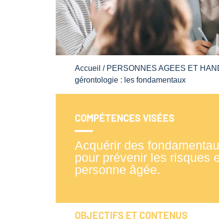
Accueil
/
PERSONNES AGEES ET HAN
gérontologie : les fondamentaux
COMPÉTENCES VISÉES
Acquérir des fondamentaux
pour prévenir les risques
personne âgée.
OBJECTIFS ET CONTENUS