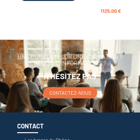
1125,00
€
UNE QUESTION SUR UNE FORMATION ?
BESOIN D'INFORMATIONS ?
N'HÉSITEZ PAS
CONTACTEZ-NOUS
CONTACT
Les berges du Rhône