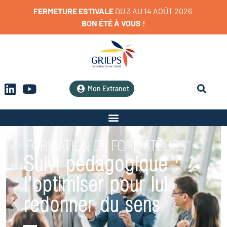
FERMETURE
ESTIVALE
D
U
3
A
U
1
4
A
O
Û
T
2
0
2
6
BON
ÉTÉ
À
VOUS
!
Mon Extranet
FORMATION DE FORMATEURS
Suivi pédagogique :
l’optimiser pour lui
redonner du sens