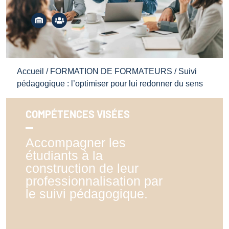
Accueil
/
FORMATION DE FORMATEURS
/ Suivi
pédagogique : l’optimiser pour lui redonner du sens
COMPÉTENCES VISÉES
Accompagner les
étudiants à la
construction de leur
professionnalisation par
le suivi pédagogique.