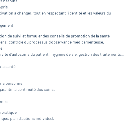
es besoins.
mpris.
ivation à changer, tout en respectant l’identité et les valeurs du
ngement.
ion de suivi et formuler des conseils de promotion de la santé
xamens, contrôle du processus d’observance médicamenteuse,
e.
tivité d’autosoins du patient : hygiène de vie, gestion des traitements…
 la santé.
e la personne.
arantir la continuité des soins.
nnels.
a pratique
que, plan d’actions individuel.