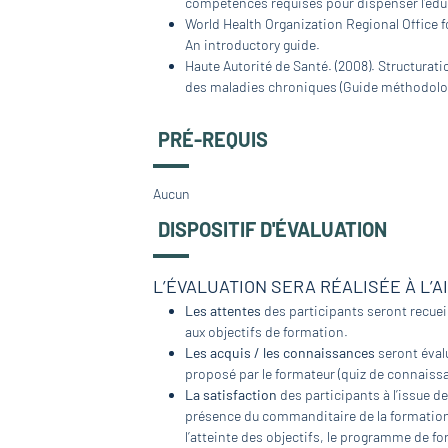
compétences requises pour dispenser l’édu
World Health Organization Regional Office f
An introductory guide.
Haute Autorité de Santé. (2008). Structura
des maladies chroniques (Guide méthodolo
PRÉ-REQUIS
Aucun
DISPOSITIF D'ÉVALUATION
L’ÉVALUATION SERA RÉALISÉE À L’A
Les attentes
des participants seront recueil
aux objectifs de formation.
Les acquis / les connaissances
seront évalu
proposé par le formateur (quiz de connaissa
La satisfaction
des participants à l’issue de
présence du commanditaire de la formation, 
l’atteinte des objectifs, le programme de fo