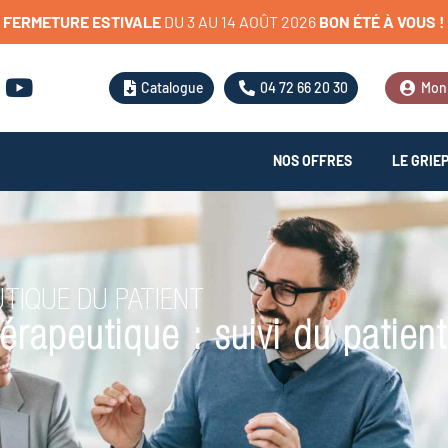
FERMETURE
ESTIVALE
D
U
3
A
U
1
4
A
O
Û
T
2
0
2
6
BON
ÉTÉ
À
VOUS
!
Catalogue
04 72 66 20 30
Mon
NOS OFFRES
LE GRIE
TIQUE DU PATIENT
érapeutique : suivi du patien