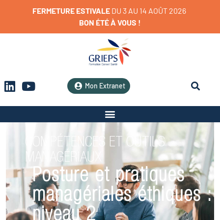
FERMETURE
ESTIVALE
D
U
3
A
U
1
4
A
O
Û
T
2
0
2
6
BON
ÉTÉ
À
VOUS
!
Mon Extranet
COMPÉTENCES ET OUTILS
MANAGÉRIAUX
Posture et pratiques
managériales éthiques :
niveau 2