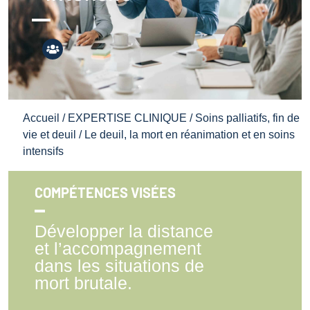
Accueil
/
EXPERTISE CLINIQUE
/
Soins palliatifs, fin de
vie et deuil
/ Le deuil, la mort en réanimation et en soins
intensifs
COMPÉTENCES VISÉES
Développer la distance
et l’accompagnement
dans les situations de
mort brutale.