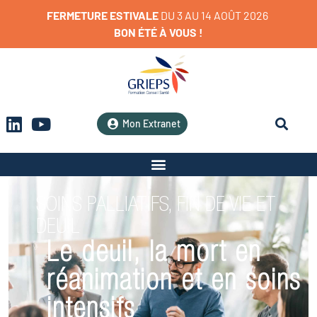
FERMETURE
ESTIVALE
D
U
3
A
U
1
4
A
O
Û
T
2
0
2
6
BON
ÉTÉ
À
VOUS
!
Mon Extranet
SOINS PALLIATIFS, FIN DE VIE ET
DEUIL
Le deuil, la mort en
réanimation et en soins
intensifs