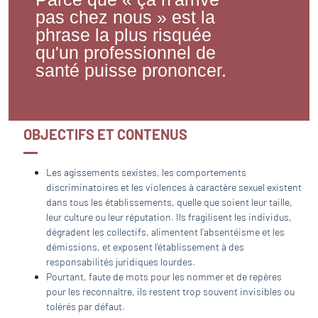
pas chez nous » est la
phrase la plus risquée
qu'un professionnel de
santé puisse prononcer.
OBJECTIFS ET CONTENUS
Les agissements sexistes, les comportements
discriminatoires et les violences à caractère sexuel existent
dans tous les établissements, quelle que soient leur taille,
leur culture ou leur réputation. Ils fragilisent les individus,
dégradent les collectifs, alimentent l’absentéisme et les
démissions, et exposent l’établissement à des
responsabilités juridiques lourdes.
Pourtant, faute de mots pour les nommer et de repères
pour les reconnaître, ils restent trop souvent invisibles ou
tolérés par défaut.