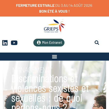
FERMETURE
ESTIVALE
D
U
3
A
U
1
4
A
O
Û
T
2
0
2
6
BON
ÉTÉ
À
VOUS
!
Mon Extranet
MANAGEMENT
Discriminations et
violences sexistes et
sexuelles : de quoi
parlons-nous ?