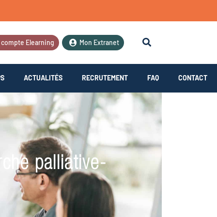
 compte Elearning
Mon Extranet
PS
ACTUALITÉS
RECRUTEMENT
FAQ
CONTACT
che palliative-