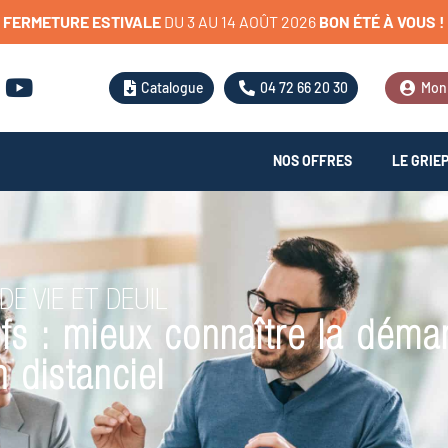
FERMETURE
ESTIVALE
D
U
3
A
U
1
4
A
O
Û
T
2
0
2
6
BON
ÉTÉ
À
VOUS
!
Catalogue
04 72 66 20 30
Mon
NOS OFFRES
LE GRIE
 DE VIE ET DEUIL
tifs : mieux connaître la démar
 distanciel