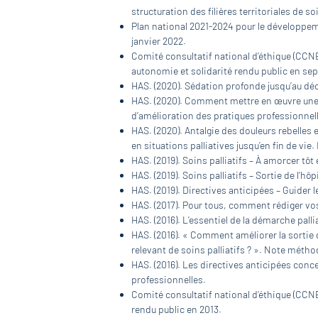
structuration des filières territoriales de s
Plan national 2021-2024 pour le développeme
janvier 2022.
Comité consultatif national d’éthique (CCNE)
autonomie et solidarité rendu public en se
HAS. (2020). Sédation profonde jusqu’au décè
HAS. (2020). Comment mettre en œuvre une 
d’amélioration des pratiques professionnel
HAS. (2020). Antalgie des douleurs rebelles
en situations palliatives jusqu’en fin de v
HAS. (2019). Soins palliatifs – À amorcer tôt e
HAS. (2019). Soins palliatifs – Sortie de l’hô
HAS. (2019). Directives anticipées – Guider le
HAS. (2017). Pour tous, comment rédiger vos
HAS. (2016). L’essentiel de la démarche pall
HAS. (2016). « Comment améliorer la sortie d
relevant de soins palliatifs ? ». Note mét
HAS. (2016). Les directives anticipées conce
professionnelles.
Comité consultatif national d’éthique (CCNE
rendu public en 2013.