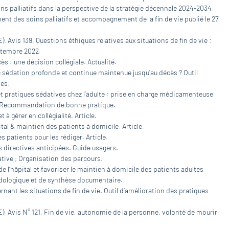
oins palliatifs dans la perspective de la stratégie décennale 2024-2034.
nt des soins palliatifs et accompagnement de la fin de vie publié le 27
. Avis 139, Questions éthiques relatives aux situations de fin de vie :
ptembre 2022.
s : une décision collégiale. Actualité.
sédation profonde et continue maintenue jusqu’au décès ? Outil
les.
 et pratiques sédatives chez l’adulte : prise en charge médicamenteuse
ie. Recommandation de bonne pratique.
t à gérer en collégialité. Article.
pital & maintien des patients à domicile. Article.
s patients pour les rédiger. Article.
 directives anticipées. Guide usagers.
iative ; Organisation des parcours.
e l’hôpital et favoriser le maintien à domicile des patients adultes
hodologique et de synthèse documentaire.
rnant les situations de fin de vie. Outil d’amélioration des pratiques
). Avis N° 121, Fin de vie, autonomie de la personne, volonté de mourir