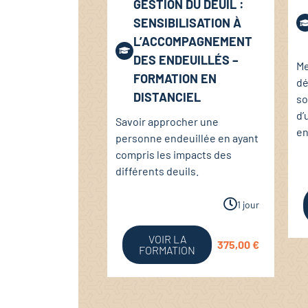
GESTION DU DEUIL :
SENSIBILISATION À
L’ACCOMPAGNEMENT
DES ENDEUILLÉS –
Me
FORMATION EN
dé
DISTANCIEL
so
d’
Savoir approcher une
en
personne endeuillée en ayant
compris les impacts des
différents deuils.
1 jour
VOIR LA
375,00
€
FORMATION