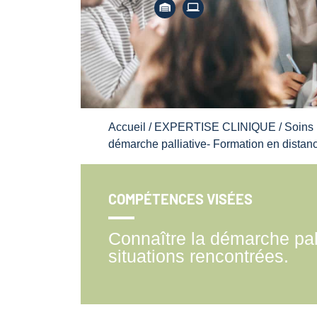
Accueil
/
EXPERTISE CLINIQUE
/
Soins p
démarche palliative- Formation en distanc
COMPÉTENCES VISÉES
Connaître la démarche pal
situations rencontrées.