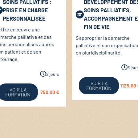
SOINS PALLIATIFS :
DÉVELOPPEMENT DE
PRISE EN CHARGE
SOINS PALLIATIFS,
PERSONNALISÉE
ACCOMPAGNEMENT 
FIN DE VIE
ttre en œuvre une
marche palliative et des
S’approprier la démarche
ins personnalisés auprès
palliative et son organisatio
un patient et de son
en pluridisciplinarité.
tourage.
3 jou
2 jours
VOIR LA
1125,00
FORMATION
VOIR LA
750,00
€
FORMATION