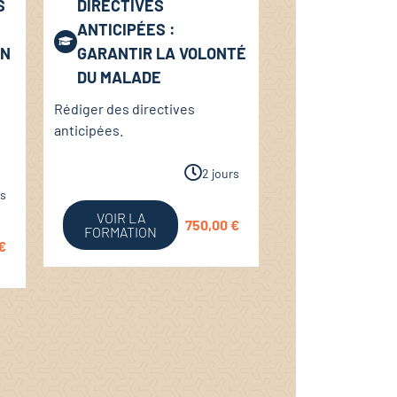
S
DIRECTIVES
ANTICIPÉES :
EN
GARANTIR LA VOLONTÉ
DU MALADE
Rédiger des directives
n
anticipées.
2 jours
rs
VOIR LA
750,00
€
FORMATION
€