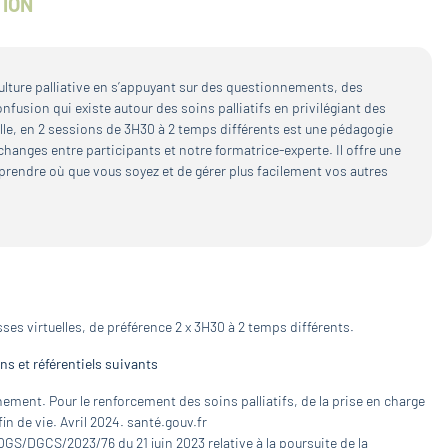
TION
culture palliative en s’appuyant sur des questionnements, des
onfusion qui existe autour des soins palliatifs en privilégiant des
lle, en 2 sessions de 3H30 à 2 temps différents est une pédagogie
hanges entre participants et notre formatrice-experte. Il offre une
pprendre où que vous soyez et de gérer plus facilement vos autres
es virtuelles, de préférence 2 x 3H30 à 2 temps différents.
s et référentiels suivants
ment. Pour le renforcement des soins palliatifs, de la prise en charge
in de vie. Avril 2024. santé.gouv.fr
GS/DGCS/2023/76 du 21 juin 2023 relative à la poursuite de la