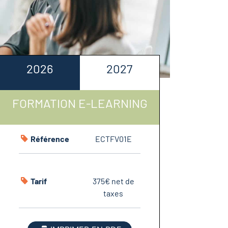
2026
2027
FORMATION E-LEARNING
Référence
ECTFV01E
Tarif
375€ net de
taxes