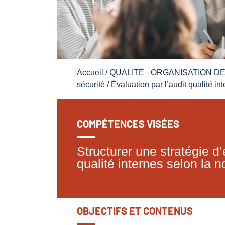
Accueil
/
QUALITE - ORGANISATION D
sécurité
/ Évaluation par l’audit qualité in
COMPÉTENCES VISÉES
Structurer une stratégie d’
qualité internes selon la
OBJECTIFS ET CONTENUS