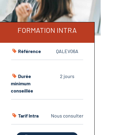
FORMATION INTRA
Référence
QALEV06A
Durée
2 jours
minimum
conseillée
Tarif Intra
Nous consulter