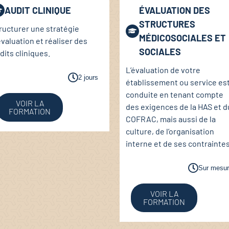
AUDIT CLINIQUE
ÉVALUATION DES
STRUCTURES
ructurer une stratégie
MÉDICOSOCIALES ET
évaluation et réaliser des
SOCIALES
dits cliniques.
L’évaluation de votre
2 jours
établissement ou service es
conduite en tenant compte
VOIR LA
des exigences de la HAS et d
FORMATION
COFRAC, mais aussi de la
culture, de l’organisation
interne et de ses contrainte
Sur mesu
VOIR LA
FORMATION