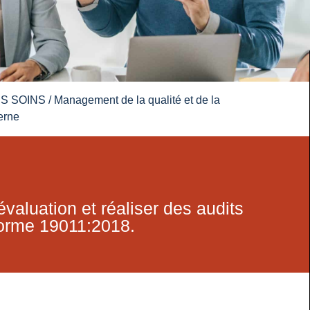
ES SOINS
/
Management de la qualité et de la
terne
évaluation et réaliser des audits
 norme 19011:2018.