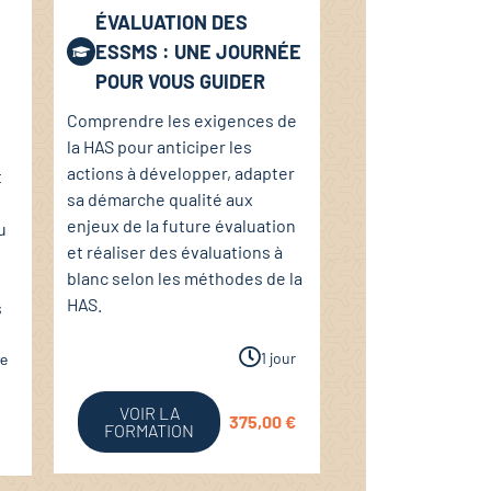
ÉVALUATION DES
ESSMS : UNE JOURNÉE
POUR VOUS GUIDER
Comprendre les exigences de
la HAS pour anticiper les
actions à développer, adapter
t
sa démarche qualité aux
enjeux de la future évaluation
u
et réaliser des évaluations à
blanc selon les méthodes de la
HAS.
s
1 jour
re
VOIR LA
375,00
€
FORMATION