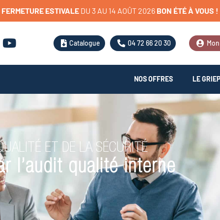
FERMETURE
ESTIVALE
D
U
3
A
U
1
4
A
O
Û
T
2
0
2
6
BON
ÉTÉ
À
VOUS
!
Catalogue
04 72 66 20 30
Mon
NOS OFFRES
LE GRIE
UALITÉ ET DE LA SÉCURITÉ
r l’audit qualité interne