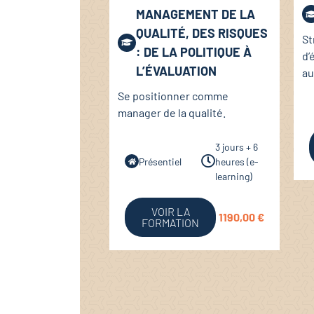
MANAGEMENT DE LA
QUALITÉ, DES RISQUES
St
: DE LA POLITIQUE À
d’
L’ÉVALUATION
au
Se positionner comme
manager de la qualité.
3 jours + 6
Présentiel
heures (e-
learning)
VOIR LA
1190,00
€
FORMATION