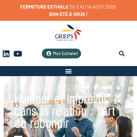
FERMETURE
ESTIVALE
D
U
3
A
U
1
4
A
O
Û
T
2
0
2
6
BON
ÉTÉ
À
VOUS
!
Mon Extranet
RELATIONS DE SOINS
Humour et imprévus
dans la relation : l’art
de rebondir