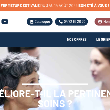
FERMETURE
ESTIVALE
D
U
3
A
U
1
4
A
O
Û
T
2
0
2
6
BON
ÉTÉ
À
VOUS
!
Catalogue
04 72 66 20 30
Mon
NOS OFFRES
LE GRIE
ÉLIORE-T-IL LA PERTINEN
SOINS ?