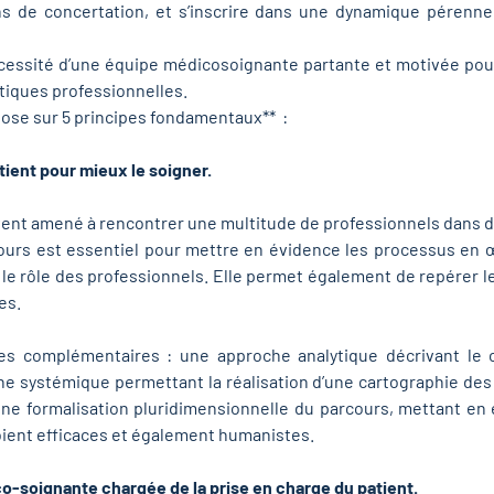
s de concertation, et s’inscrire dans une dynamique pérenne 
écessité d’une équipe médicosoignante partante et motivée pour e
ratiques professionnelles.
pose sur 5 principes fondamentaux** :
tient pour mieux le soigner.
uvent amené à rencontrer une multitude de professionnels dans d
rcours est essentiel pour mettre en évidence les processus en œ
s et le rôle des professionnels. Elle permet également de repére
ces.
s complémentaires : une approche analytique décrivant le 
he systémique permettant la réalisation d’une cartographie des
e formalisation pluridimensionnelle du parcours, mettant en e
s soient efficaces et également humanistes.
ico-soignante chargée de la prise en charge du patient.