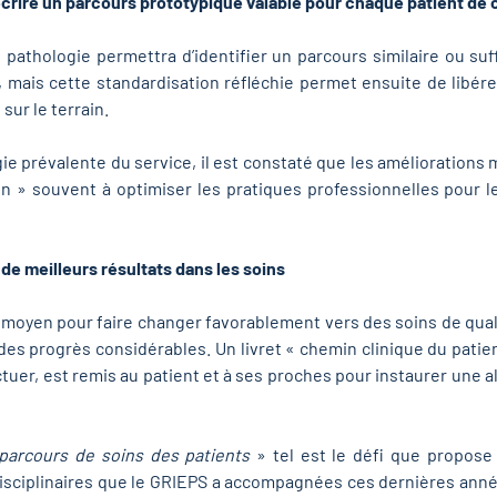
écrire un parcours prototypique valable pour chaque patient de 
 pathologie permettra d’identifier un parcours similaire ou s
r, mais cette standardisation réfléchie permet ensuite de libé
ur le terrain.
ogie prévalente du service, il est constaté que les améliorations
n » souvent à optimiser les pratiques professionnelles pour l
de meilleurs résultats dans les soins
ul moyen pour faire changer favorablement vers des soins de qua
des progrès considérables. Un livret « chemin clinique du patie
uer, est remis au patient et à ses proches pour instaurer une al
e parcours de soins des patients
» tel est le défi que propose
isciplinaires que le GRIEPS a accompagnées ces dernières an