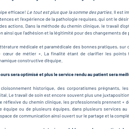
ipe efficace!
Le tout est plus que la somme des parties
. Il est
tences et l’expérience de la pathologie requises, qui ont le désir
s actions. Dans la méthode du chemin clinique, le travail d’opt
n ainsi que l’adhésion et la légitimité pour des changements de p
littérature médicale et paramédicale des bonnes pratiques, sur
« cœur de métier ». La finalité étant de clarifier les points
ynamique constructive d’équipe.
rcours sera optimisé et plus le service rendu au patient sera meill
 cloisonnement historique, des corporatismes prégnants, les
pital. Le travail de soin est encore souvent plus une juxtapositi
se réflexive du chemin clinique, les professionnels prennent « d
ne équipe ou de plusieurs équipes, dans plusieurs services au s
 l’espace de communication ainsi ouvert sur le partage et la comp