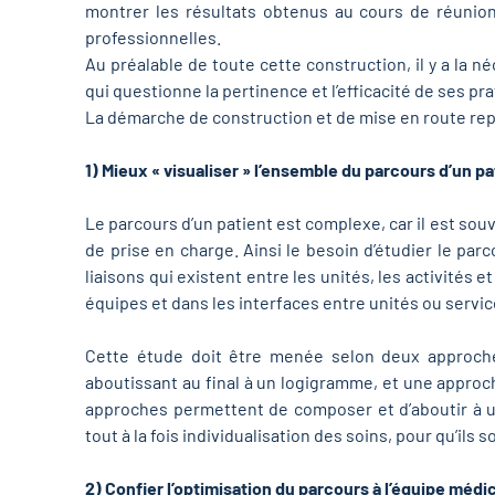
montrer les résultats obtenus au cours de réunion
professionnelles.
Au préalable de toute cette construction, il y a la n
qui questionne la pertinence et l’efficacité de ses p
La démarche de construction et de mise en route re
1) Mieux « visualiser » l’ensemble du parcours d’un pa
Le parcours d’un patient est complexe, car il est so
de prise en charge. Ainsi le besoin d’étudier le pa
liaisons qui existent entre les unités, les activité
équipes et dans les interfaces entre unités ou servi
Cette étude doit être menée selon deux approche
aboutissant au final à un logigramme, et une approc
approches permettent de composer et d’aboutir à un
tout à la fois individualisation des soins, pour qu’il
2) Confier l’optimisation du parcours à l’équipe méd