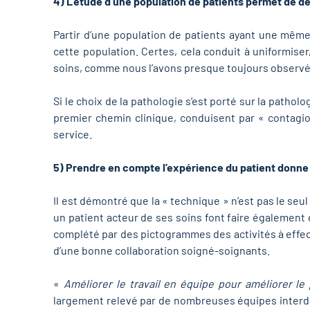
4) L’étude d’une population de patients permet de d
Partir d’une population de patients ayant une même
cette population. Certes, cela conduit à uniformise
soins, comme nous l’avons presque toujours observé s
Si le choix de la pathologie s’est porté sur la pathol
premier chemin clinique, conduisent par « contagio
service.
5) Prendre en compte l’expérience du patient donne 
Il est démontré que la « technique » n’est pas le se
un patient acteur de ses soins font faire également 
complété par des pictogrammes des activités à effect
d’une bonne collaboration soigné-soignants.
«
Améliorer le travail en équipe pour améliorer l
largement relevé par de nombreuses équipes interd