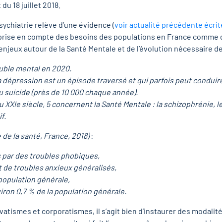
du 18 juillet 2018.
psychiatrie relève d’une évidence (
voir actualité précédente écri
prise en compte des besoins des populations en France comme d
jeux autour de la Santé Mentale et de l’évolution nécessaire des
ouble mental en 2020.
a
dépression
est un épisode traversé et qui parfois peut conduir
au
suicide
(près de 10 000 chaque année).
 XXIe siècle, 5 concernent la Santé Mentale : la
schizophrénie
, l
if
.
 de la santé, France, 2018)
:
 par des troubles
phobiques
,
 de troubles anxieux généralisés,
population générale,
ron 0,7 % de la population générale.
vatismes et corporatismes, il s’agit bien d’instaurer des modali