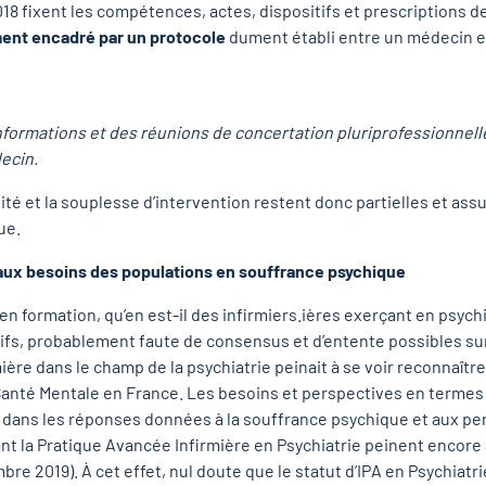
2018 fixent les compétences, actes, dispositifs et prescriptions de 
ment encadré par un protocole
dument établi entre un médecin et 
nformations et des réunions de concertation pluriprofessionnell
ecin.
vité et la souplesse d’intervention restent donc partielles et ass
ue.
 aux besoins des populations en souffrance psychique
n formation, qu’en est-il des infirmiers.ières exerçant en psychi
s, probablement faute de consensus et d’entente possibles sur 
ière dans le champ de la psychiatrie peinait à se voir reconnaître
Santé Mentale en France. Les besoins et perspectives en termes
 dans les réponses données à la souffrance psychique et aux pers
nant la Pratique Avancée Infirmière en Psychiatrie peinent enco
bre 2019). À cet effet, nul doute que le statut d’IPA en Psychiatri