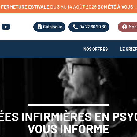
FERMETURE
ESTIVALE
D
U
3
A
U
1
4
A
O
Û
T
2
0
2
6
BON
ÉTÉ
À
VOUS
!
Catalogue
04 72 66 20 30
Mon
NOS OFFRES
LE GRIE
ES INFIRMIÈRES EN PSYC
VOUS INFORME