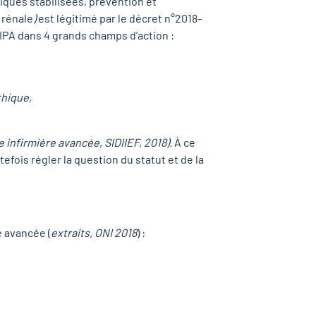
iques stabilisées, prévention et
 rénale
)
est légitimé par le décret n°2018-
l’IPA dans 4 grands champs d’action :
thique,
e infirmière avancée, SIDIIEF, 2018).
À ce
tefois régler la question du statut et de la
e avancée (
extraits, ONI 2018
) :