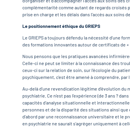
d’organiser et d’accompagner l’accès aux soins des cit
complémentarité comme autant de regards croisés por
prise en charge et les délais dans l’accès aux soins 
Le positionnement éthique du GRIEPS
Le GRIEPS a toujours défendu la nécessité d’une forme
des formations innovantes autour de certificats de « 
Nous pensons que les pratiques avancées infirmières e
Celle-ci ne peut se limiter à la connaissance des tro
ceux-ci sur la relation de soin, sur l’écologie du pat
psychiquement, c’est être amené à comprendre, par le
Au-delà d’une revendication légitime d’évolution du mét
psychiatrie. Ce n’est pas l’expérience (de 3 ans ? dans
capacités d’analyse situationnelle et interactionnelle.
personnes et de la disparité des situations ainsi que d
d’abord par une reconnaissance universitaire et le p
en psychiatrie ne saurait s’agréger uniquement à cell