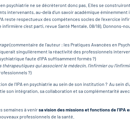
IPA en psychiatrie ne se décrèteront donc pas. Elles se construiron
ents intervenants, au-delà d’un savoir académique éminemment i
PA reste respectueux des compétences socles de l’exercice infir
 infirmière c’est parti, revue Santé Mentale, 08/18). Donnons-no
urage
(commentaire de l’auteur : les Pratiques Avancées en Psychi
iquerait singulièrement la réactivité des professionnels interve
sychiatrique faute d’IPA suffisamment formés ?)
thérapeutiques qui associent le médecin, l’infirmier ou l’infirmi
rofessionnels ?)
ition de l’IPA en psychiatrie au sein de son institution ? Au sein d
ie son intégration, sa collaboration et sa complémentarité avec le
es semaines à venir
sa vision des missions et fonctions de l’IPA e
nouveaux professionnels de la santé.