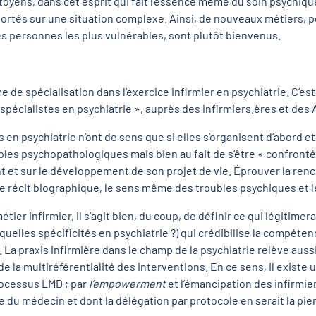
oyens, dans cet esprit qui fait l’essence même du soin psychique : 
tés sur une situation complexe. Ainsi, de nouveaux métiers, pou
des personnes les plus vulnérables, sont plutôt bienvenus.
 de spécialisation dans l’exercice infirmier en psychiatrie. C’es
spécialistes en psychiatrie », auprès des infirmiers.ères et des 
n psychiatrie n’ont de sens que si elles s’organisent d’abord et
ubles psychopathologiques mais bien au fait de s’être « confront
ient et sur le développement de son projet de vie. Éprouver la ren
 récit biographique, le sens même des troubles psychiques et le
ier infirmier, il s’agit bien, du coup, de définir ce qui légitimer
 quelles spécificités en psychiatrie ?) qui crédibilise la compéten
 La praxis infirmière dans le champ de la psychiatrie relève aussi 
e la multiréférentialité des interventions. En ce sens, il existe 
rocessus LMD ; par
l’empowerment
et l’émancipation des infirmie
e du médecin et dont la délégation par protocole en serait la pier