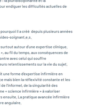
la pluridisciplinarité et la
r endiguer les difficultés actuelles de
t pourquoi il a créé depuis plusieurs années
Aides-soignant.e.s.
 surtout autour d’une expertise clinique.
é », au fil du temps, aux conséquences de
contre avec celui qui souffre
urs retentissements sur la vie du sujet.
ait une forme d’expertise infirmière en
ce mais bien la réflexivité constante et les
de l’informel, de la singularité des
une « science infirmière » à valoriser
rs ensuite. La pratique avancée infirmière
re angulaire.