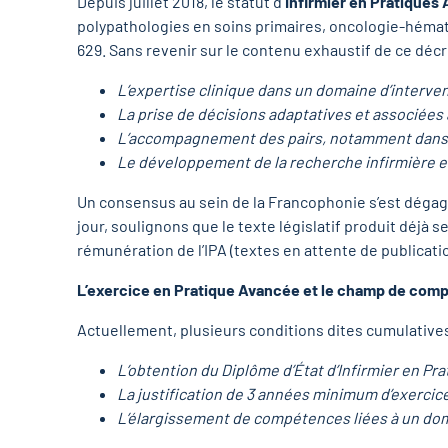
Depuis juillet 2018, le statut d
’Infirmier en Pratiques
polypathologies en soins primaires, oncologie-hémat
629. Sans revenir sur le contenu exhaustif de ce décret
L’expertise clinique dans un domaine d’interven
La prise de décisions adaptatives et associées 
L’accompagnement des pairs, notamment dans l
Le développement de la recherche infirmière et
Un consensus au sein de la Francophonie s’est dégagé e
jour, soulignons que le texte législatif produit déjà s
rémunération de l’IPA (textes en attente de publicati
L’exercice en Pratique Avancée et le champ de com
Actuellement, plusieurs conditions dites cumulatives
L’obtention du Diplôme d’État d’Infirmier en Pra
La justification de 3 années minimum d’exercice
L’élargissement de compétences liées à un dom