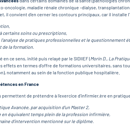
 Avancées
dans certains domaines de la santé (pathologies chron
o-oncologie, maladie rénale chronique –dialyse, transplantation
, il convient d’en cerner les contours principaux, car il installe 
tion,
à certains soins ou prescriptions,
’analyse de pratiques professionnelles et le questionnement é
 de la formation.
n ce sens, initié puis relayé par le SIDIIEF (
Morin D., La Pratiqu
es effets en termes d’offre de formations universitaires, sans tou
on), notamment au sein de la fonction publique hospitalière.
pétences en France
 permettent de prétendre à l’exercice d’infirmier.ère en pratiqu
tique Avancée, par acquisition d’un Master 2,
 en équivalent temps plein de la profession infirmière,
aine d’intervention mentionné sur le diplôme.