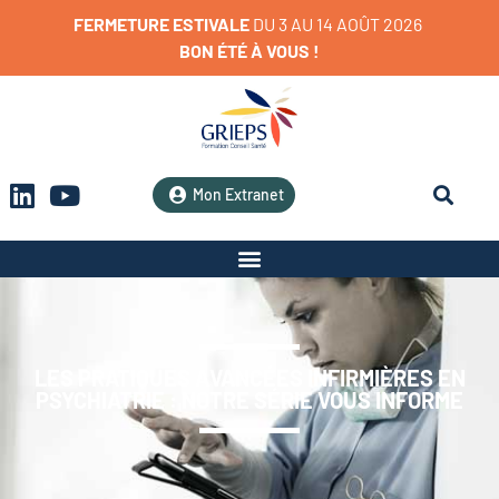
FERMETURE
ESTIVALE
D
U
3
A
U
1
4
A
O
Û
T
2
0
2
6
BON
ÉTÉ
À
VOUS
!
Mon Extranet
LES PRATIQUES AVANCÉES INFIRMIÈRES EN
PSYCHIATRIE : NOTRE SÉRIE VOUS INFORME