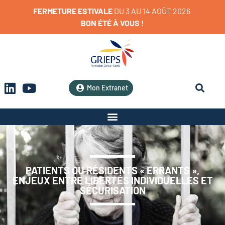
FERMETURE
ESTIVALE
D
U
3
A
U
1
4
A
O
Û
T
2
0
2
6
BON
ÉTÉ
À
VOUS
!
Mon Extranet
PATIENTS OU RÉSIDENTS « ERRANTS »,
ENJEUX ENTRE LIBERTÉS INDIVIDUELLES ET
SÉCURISATION