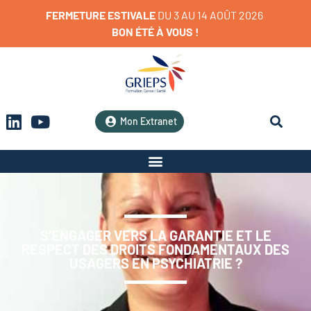
FERMETURE
ESTIVALE
D
U
3
A
U
1
4
A
O
Û
T
2
0
2
6
BON
ÉTÉ
À
VOUS
!
Mon Extranet
S’ENGAGER VERS LA GARANTIE ET LE
RESPECT DES DROITS FONDAMENTAUX DES
USAGERS EN PSYCHIATRIE ?