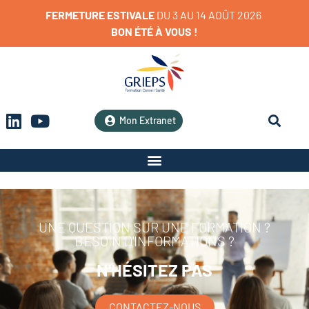
FERMETURE
ESTIVALE
D
U
3
A
U
1
4
A
O
Û
T
2
0
2
6
BON
ÉTÉ
À
VOUS
!
Mon Extranet
UNE QUESTION SUR UNE FORMATION ?
BESOIN D'INFORMATIONS ?
N'HÉSITEZ PAS
CONTACTEZ-NOUS