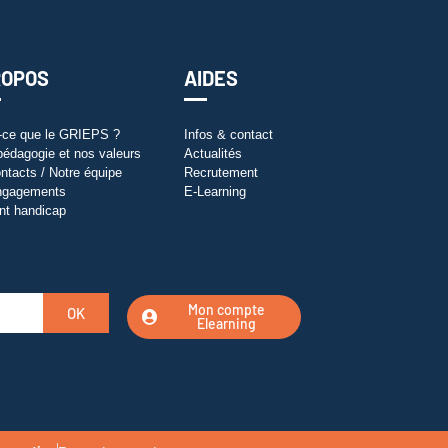
ROPOS
AIDES
-ce que le GRIEPS ?
Infos & contact
pédagogie et nos valeurs
Actualités
ntacts / Notre équipe
Recrutement
ngagements
E-Learning
nt handicap
Mon compte
OK
Elearning