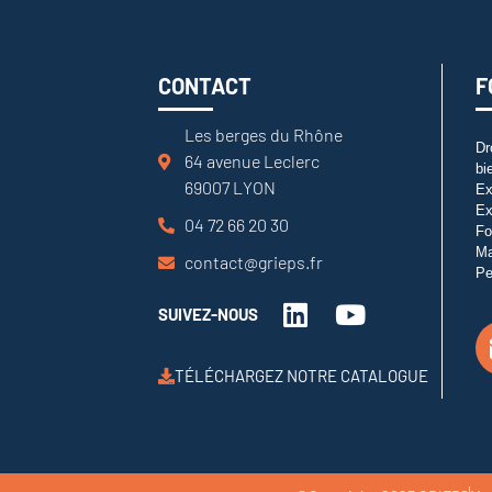
CONTACT
F
Les berges du Rhône
Dr
64 avenue Leclerc
bi
69007 LYON
Ex
Ex
04 72 66 20 30
Fo
M
contact@grieps.fr
Pe
SUIVEZ-NOUS
TÉLÉCHARGEZ NOTRE CATALOGUE