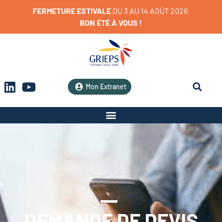
FERMETURE
ESTIVALE
D
U
3
A
U
1
4
A
O
Û
T
2
0
2
6
BON
ÉTÉ
À
VOUS
!
Mon Extranet
DEMANDE DE DEVIS